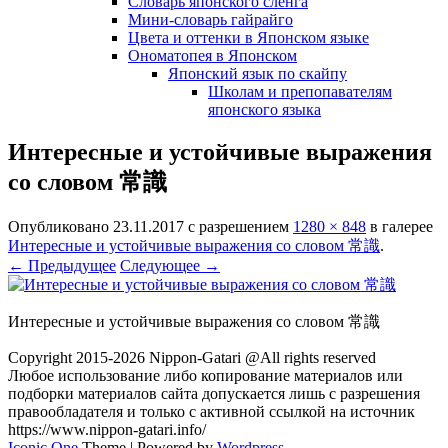
Словарь японского сленга
Мини-словарь гайрайго
Цвета и оттенки в Японском языке
Ономатопея в Японском
Японский язык по скайпу
Школам и препопавателям
японского языка
Интересные и устойчивые выражения
со словом 常識
Опубликовано
23.11.2017
с разрешением
1280 × 848
в галерее
Интересные и устойчивые выражения со словом 常識
.
← Предыдущее
Следующее →
Интересные и устойчивые выражения со словом 常識
Copyright 2015-2026 Nippon-Gatari @All rights reserved
Любое использование либо копирование материалов или
подборки материалов сайта допускается лишь с разрешения
правообладателя и только с активной ссылкой на источник
https://www.nippon-gatari.info/
Iconic One
Theme | Powered by
Wordpress