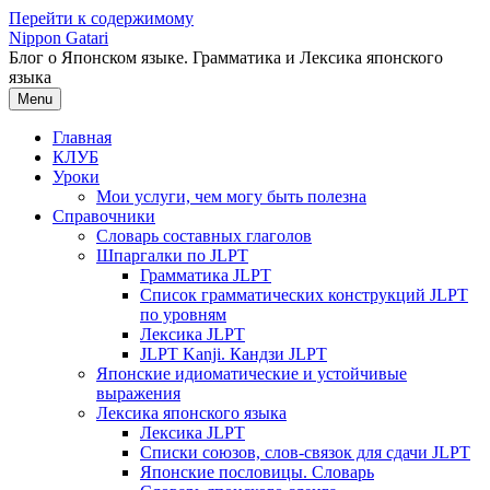
Перейти к содержимому
Nippon Gatari
Блог о Японском языке. Грамматика и Лексика японского
языка
Menu
Главная
КЛУБ
Уроки
Мои услуги, чем могу быть полезна
Справочники
Словарь составных глаголов
Шпаргалки по JLPT
Грамматика JLPT
Список грамматических конструкций JLPT
по уровням
Лексика JLPT
JLPT Kanji. Кандзи JLPT
Японские идиоматические и устойчивые
выражения
Лексика японского языка
Лексика JLPT
Списки союзов, слов-связок для сдачи JLPT
Японские пословицы. Словарь