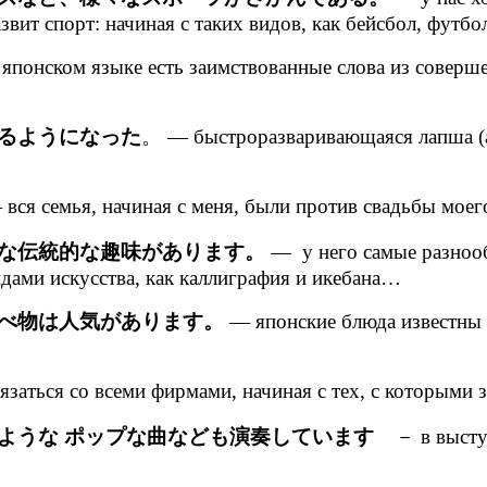
звит спорт: начиная с таких видов, как бейсбол, футбол
японском языке есть заимствованные слова из соверш
るようになった
。 — быстроразваривающаяся лапша (ак
вся семья, начиная с меня, были против свадьбы моег
な伝統的な趣味があります。
— у него самые разноо
идами искусства, как каллиграфия и икебана…
べ物は人気があります。
— японские блюда известны н
язаться со всеми фирмами, начиная с тех, с которыми
ような ポップな曲なども演奏しています
－ в выступл