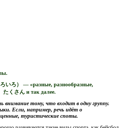
ппы.
いろ） — «разные, разнообразные,
も、たくさん и так далее.
 внимание тому, что входит в одну группу.
ки. Если, например, речь идёт о
оценные, туристические споты.
рошо развиваются такие виды спорта, как бейсбол,