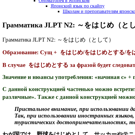
Ономатопея в Японском
Японский язык по скайпу
Школам и препопавателям японско
Грамматика JLPT N2: ～をはじめ（
Грамматика JLPT N2: ～をはじめ（として）
Образование: Сущ + をはじめ/をはじめとする
В случае をはじめとする за фразой будет следо
Значение и нюансы употребления: «начиная с» + 
С данной конструкцией частенько можно 
различные». Также с данной конструкцией м
Пристальное внимание, при использовании да
Так, при использовании иностранных языков,
туристических достопримечательностях, то 
わが国では、野球をはじめとして、サッカーやテニ