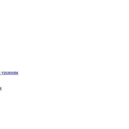
о уровням
я