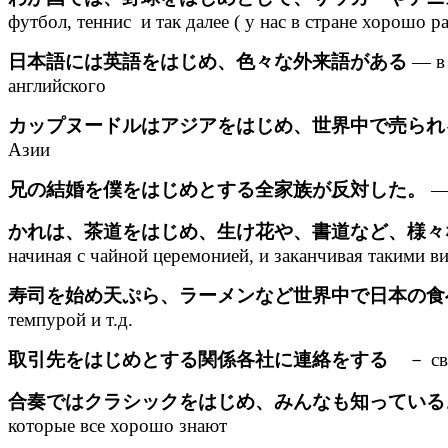
футбол, теннис и так далее ( у нас в стране хорошо ра
日本語には英語をはじめ、色々な外来語がある
— в 
английского
カップヌードルはアジアをはじめ、世界中で売られ
Азии
兄の結婚を僕をはじめとする全家族が反対した。
— 
かれは、茶道をはじめ、生け花や、書道など、様々
начиная с чайной церемонией, и заканчивая такими в
寿司を始め天ぷら、ラーメンなど世界中で日本の食
темпурой и т.д.
取引先をはじめとする関係各社に連絡をする
－ св
合奏ではクラシックをはじめ、みんなも知っている
которые все хорошо знают