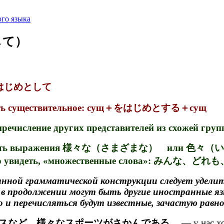
го языка
として）
/をはじめとして
вать существительное: сущ＋をはじめとする＋сущ
пречисление других представителей из схожей гру
встретить выражения 様々な（さまざまな） или 色々（いろ
ожно увидеть, «множественные слова»: みんな、どれ
нной грамматической конструкции следует уделить
 в продолжении могут быть другие иностранные язы
и перечисляться будут известные, зачастую равн
スなど、様々なスポーツがさかんである。
— у нас хо