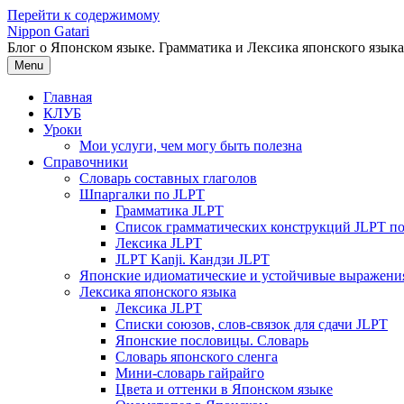
Перейти к содержимому
Nippon Gatari
Блог о Японском языке. Грамматика и Лексика японского языка
Menu
Главная
КЛУБ
Уроки
Мои услуги, чем могу быть полезна
Справочники
Словарь составных глаголов
Шпаргалки по JLPT
Грамматика JLPT
Список грамматических конструкций JLPT п
Лексика JLPT
JLPT Kanji. Кандзи JLPT
Японские идиоматические и устойчивые выражени
Лексика японского языка
Лексика JLPT
Списки союзов, слов-связок для сдачи JLPT
Японские пословицы. Словарь
Словарь японского сленга
Мини-словарь гайрайго
Цвета и оттенки в Японском языке