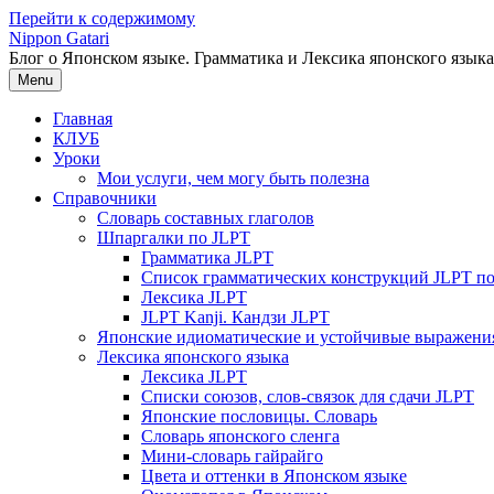
Перейти к содержимому
Nippon Gatari
Блог о Японском языке. Грамматика и Лексика японского языка
Menu
Главная
КЛУБ
Уроки
Мои услуги, чем могу быть полезна
Справочники
Словарь составных глаголов
Шпаргалки по JLPT
Грамматика JLPT
Список грамматических конструкций JLPT п
Лексика JLPT
JLPT Kanji. Кандзи JLPT
Японские идиоматические и устойчивые выражени
Лексика японского языка
Лексика JLPT
Списки союзов, слов-связок для сдачи JLPT
Японские пословицы. Словарь
Словарь японского сленга
Мини-словарь гайрайго
Цвета и оттенки в Японском языке