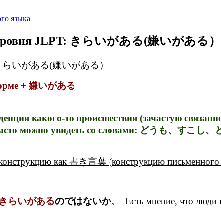
го языка
вого уровня JLPT: きらいがある(嫌いがある）
я JLPT: きらいがある(嫌いがある）
й форме + 嫌いがある
денция какого-то происшествия (зачастую связан
х часто можно увидеть со словами: どうも、すこし、と
 конструкцию как 書き言葉 (конструкцию письменного с
きらいがある
のではないか
。 Есть мнение, что люди не