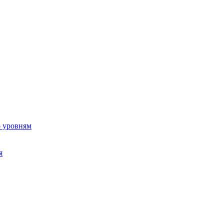
о уровням
я