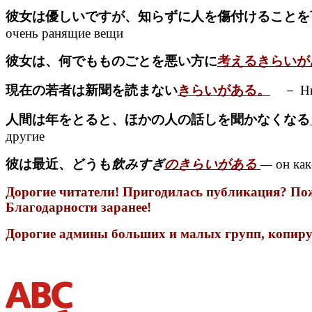
彼女は優しいですが、知らずに人を傷付けることを
очень ранящие вещи
彼女は、何でもものごとを悪い方に
考えるきらいが
現在の若者は新聞を読まない
きらいがある。
－ Ныне
人間は年をとると、ほかの人の話しを聞かなくなる
другие
彼は最近、どうも
飲みすぎ
のきらいがある
—
он как
Дорогие читатели! Пригодилась публикация? Пожа
Благодарности заранее!
Дорогие админы больших и малых групп, копируя