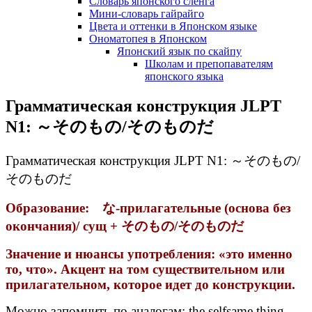
Словарь японского сленга
Мини-словарь гайрайго
Цвета и оттенки в Японском языке
Ономатопея в Японском
Японский язык по скайпу
Школам и препопавателям
японского языка
Грамматическая конструкция JLPT
N1: ～そのもの/そのものだ
Грамматическая конструкция JLPT N1: ～そのもの/
そのものだ
Образование: な-прилагательные (основа без
окончания)/ сущ + そのもの/そのものだ
Значение и нюансы употребления: «это именно
то, что». Акцент на том существительном или
прилагательном, которое идет до конструкции.
Можно запомнить по аналогам: the selfsame thing