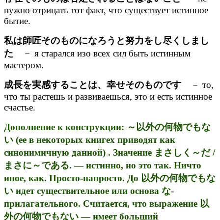
нужно отрицать тот факт, что существует истинное
бытие.
私は師匠そのものになろうと努力をし尽くしまし
た
－ я старался изо всех сил быть истинным
мастером.
成長を実感することは、幸せそのものです
－ то,
что ты растешь и развиваешься, это и есть истинное
счастье.
Дополнение к конструкции: ～以外の何物でもな
い (ее в некоторых книгех приводят как
синонимичную данной) . Значение まさしく～だ /
まさに～である. — истинно, но это так. Ничто
иное, как. Просто-напросто. До 以外の何物でもな
い идет существительное или основа な-
прилагательного. Считается, что выражение 以
外の何物でもない — имеет больший