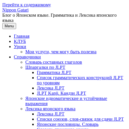
Перейти к содержимому
Nippon Gatari
Блог о Японском языке. Грамматика и Лексика японского
языка
Menu
Главная
КЛУБ
Уроки
Мои услуги, чем могу быть полезна
Справочники
Словарь составных глаголов
Шпаргалки по JLPT
Грамматика JLPT
Список грамматических конструкций JLPT
по уровням
Лексика JLPT
JLPT Kanji. Кандзи JLPT
Японские идиоматические и устойчивые
выражения
Лексика японского языка
Лексика JLPT
Списки союзов, слов-связок для сдачи JLPT
Японские пословицы. Словарь