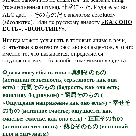
(тождественная штука), 非常に～だ. Издательство
ALC дает ～そのものだ с аналогом absolutely
(абсолютно). Или по русскому аналогу
«КАК ОНО
ЕСТЬ», «ВОИСТИНУ».
Иногда можно услышать в топовых аниме в речи,
опять-таки в контексте расстановки акцентов, что это
именно то, что называется, определяется,
ощущается, как… (в ранобе тоже можно увидеть).
Фразы могут быть типа : 真剣そのもの
(истинная серьезность, серьезность как она
есть)・元気そのもの (бодрость, как она есть;
воистину бодрячком)・窮屈そのもの (
«Ощущение напряжение как оно есть»)・幸せそ
のもの (истинное счастье; ощущается как
счастье; счастье, как оно есть)・正直そのもの
(истинная честность)・熱心そのもの (истинный
пыл и энтузиазм)