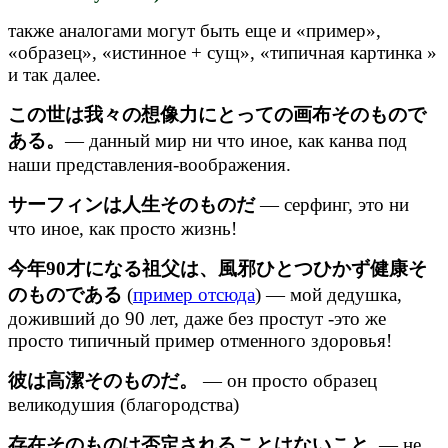
также аналогами могут быть еще и «пример»,
«образец», «истинное + сущ», «типичная картинка »
и так далее.
この世は我々の想像力にとっての画布そのもので
ある。
— данный мир ни что иное, как канва под
наши представления-воображения.
サーフィンは人生そのものだ
— серфинг, это ни
что иное, как просто жизнь!
今年90才になる祖父は、風邪ひとつひかず健康そ
のものである
(
пример отсюда
) — мой дедушка,
доживший до 90 лет, даже без простут -это же
просто типичный пример отменного здоровья!
彼は高潔そのものだ。
— он просто образец
великодушия (благородства)
存在そのものは否定されることはないこと
— не