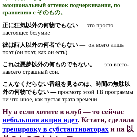
эмоциональный оттенок подчеркивания, по
сравнению с そのもの。
正に狂気以外の何物でもない
— это просто
настоящее безумие
彼は詩人以外の何者でもない
— он всего лишь
поэт (он поэт, как он есть)
これは悪夢以外の何ものでもない。
— это всего-
навсего страшный сон.
こんなくだらない番組を見るのは、時間の無駄以
外の何物でもない
— просмотр этой ТВ программы
ни что иное, как пустая трата времени
Ну а если хотите в клуб — то сейчас
небольшая акция идет
. Кстати, сделала
тренировку в субстантиваторах
и на 以