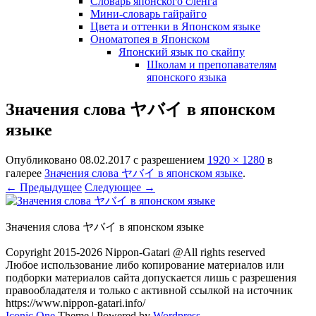
Словарь японского сленга
Мини-словарь гайрайго
Цвета и оттенки в Японском языке
Ономатопея в Японском
Японский язык по скайпу
Школам и препопавателям
японского языка
Значения слова ヤバイ в японском
языке
Опубликовано
08.02.2017
с разрешением
1920 × 1280
в
галерее
Значения слова ヤバイ в японском языке
.
← Предыдущее
Следующее →
Значения слова ヤバイ в японском языке
Copyright 2015-2026 Nippon-Gatari @All rights reserved
Любое использование либо копирование материалов или
подборки материалов сайта допускается лишь с разрешения
правообладателя и только с активной ссылкой на источник
https://www.nippon-gatari.info/
Iconic One
Theme | Powered by
Wordpress