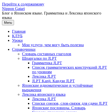
Перейти к содержимому
Nippon Gatari
Блог о Японском языке. Грамматика и Лексика японского
языка
Menu
Главная
КЛУБ
Уроки
Мои услуги, чем могу быть полезна
Справочники
Словарь составных глаголов
Шпаргалки по JLPT
Грамматика JLPT
Список грамматических конструкций JLPT
по уровням
Лексика JLPT
JLPT Kanji. Кандзи JLPT
Японские идиоматические и устойчивые
выражения
Лексика японского языка
Лексика JLPT
Списки союзов, слов-связок для сдачи JLPT
Японские пословицы. Словарь