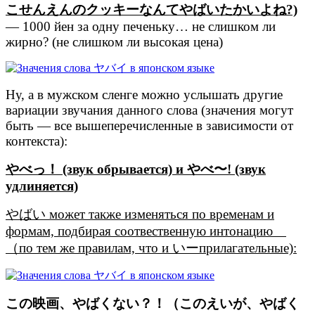
こせんえんのクッキーなんてやばいたかいよね?)
— 1000 йен за одну печеньку… не слишком ли
жирно? (не слишком ли высокая цена)
Ну, а в мужском сленге можно услышать другие
вариации звучания данного слова (значения могут
быть — все вышеперечисленные в зависимости от
контекста):
やべっ！ (звук обрывается) и やべ〜! (звук
удлиняется)
やばい может также изменяться по временам и
формам, подбирая соотвественную интонацию
（по тем же правилам, что и いーприлагательные):
この映画、やばくない？！（このえいが、やばく