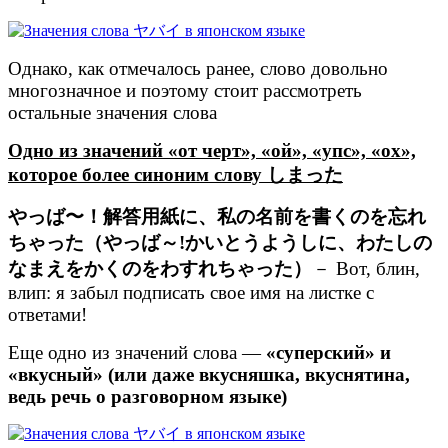
Однако, как отмечалось ранее, слово довольно
многозначное и поэтому стоит рассмотреть
остальные значения слова
Одно из значений «от черт», «ой», «упс», «ох»,
которое более синоним слову しまった
やっば〜！解答用紙に、私の名前を書くのを忘れ
ちゃった（やっば～!かいとうようしに、わたしの
なまえをかくのをわすれちゃった）
－ Вот, блин,
влип: я забыл подписать свое имя на листке с
ответами!
Еще одно из значений слова —
«суперский» и
«вкусный» (или даже вкусняшка, вкуснятина,
ведь речь о разговорном языке)