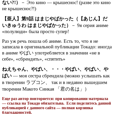
ない?!）
－ Это кино — крышеснос! (разве это кино
не крышеснос?!)
【亜人】第9話 はまじやばかった（【あじん】だ
いきゅうわ はまじやばかった）
－ 9я серия аниме
«полулюди» была просто супер!
Раз уж речь пошла об аниме. Есть то, что я не
записала в оригинальной публикации Токадо: иногда
в аниме やばい употребляется в значении «не в
себе», «сбрендить», «спятить»
ねえちゃん、やばい、・・・やばい、やばい、や
ばい
— моя сестра сбрендила (можно услышать как
в творении ラブコン、 так и в недавно вышедшем
творении Макото Синкая 「君の名は」）
Еще раз автор повторяется: при копировании материала
— ссылка на Токадо обязательна. Если поделитесь данной
публикацией с данного сайта — полная корзинка
благодарностей.