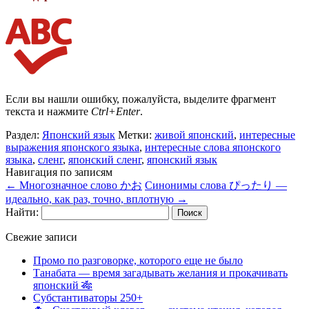
Если вы нашли ошибку, пожалуйста, выделите фрагмент
текста и нажмите
Ctrl+Enter
.
Раздел:
Японский язык
Метки:
живой японский
,
интересные
выражения японского языка
,
интересные слова японского
языка
,
сленг
,
японский сленг
,
японский язык
Навигация по записям
←
Многозначное слово かお
Синонимы слова ぴったり —
идеально, как раз, точно, вплотную
→
Найти:
Свежие записи
Промо по разговорке, которого еще не было
Танабата — время загадывать желания и прокачивать
японский 🎋
Субстантиваторы 250+