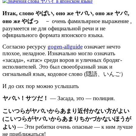
Итак, слово やばい, оно же ヤバい, оно же ヤバ!,
оно же やばっ
－ очень фамильярное выражение ,
разумеется не для официальной речи и не
официального формата японского языка.
Согласно ресурсу
gogen-allguide
означает нечто
плохое, неладное. Изначально могло означать
«засада», «атас» среди воров и уличных бродяг-
исполнителей. Это был своеобразный знак и
сигнальный язык, кодовое слово (隠語、いんご）
И до сих пор можно услышать
ヤバい！サツだ！
— Засада, это — полиция.
こいつらがヤバいからあまり近付かない方がよい
(こいつらがヤバいからあまりちかづかないほうが
よい)
— Эти ребятки очень опасные — к ним лучше
не приближаться!