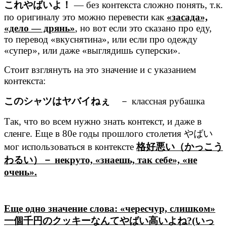
これやばいよ！
— без контекста сложно понять, т.к.
по оригиналу это можно перевести как
«засада»,
«дело — дрянь»
, но вот если это сказано про еду,
то перевод «вкуснятина», или если про одежду
«супер», или даже «выглядишь суперски».
Стоит взглянуть на это значение и с указанием
контекста:
このシャツはヤバイねぇ
－ классная рубашка
Так, что во всем нужно знать контекст, и даже в
сленге. Еще в 80е годы прошлого столетия やばい
мог использоваться в контексте
格好悪い（かっこう
わるい）－ некруто, «знаешь, так себе», «не
очень».
Еще одно значение слова: «чересчур, слишком»
一個千円のクッキーなんてやばい高いよね?(いっ