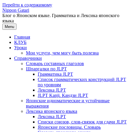
Перейти к содержимому
Nippon Gatari
Блог о Японском языке. Грамматика и Лексика японского
языка
Menu
Главная
КЛУБ
Уроки
Мои услуги, чем могу быть полезна
Справочники
Словарь составных глаголов
Шпаргалки по JLPT
Грамматика JLPT
Список грамматических конструкций JLPT
по уровням
Лексика JLPT
JLPT Kanji. Кандзи JLPT
Японские идиоматические и устойчивые
выражения
Лексика японского языка
Лексика JLPT
Списки союзов, слов-связок для сдачи JLPT
Японские пословицы. Словарь