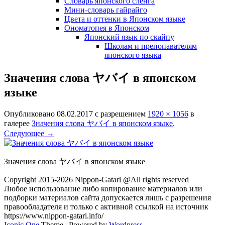
Словарь японского сленга
Мини-словарь гайрайго
Цвета и оттенки в Японском языке
Ономатопея в Японском
Японский язык по скайпу
Школам и препопавателям
японского языка
Значения слова ヤバイ в японском
языке
Опубликовано
08.02.2017
с разрешением
1920 × 1056
в
галерее
Значения слова ヤバイ в японском языке
.
Следующее →
Значения слова ヤバイ в японском языке
Copyright 2015-2026 Nippon-Gatari @All rights reserved
Любое использование либо копирование материалов или
подборки материалов сайта допускается лишь с разрешения
правообладателя и только с активной ссылкой на источник
https://www.nippon-gatari.info/
Iconic One
Theme | Powered by
Wordpress