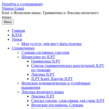
Перейти к содержимому
Nippon Gatari
Блог о Японском языке. Грамматика и Лексика японского
языка
Menu
Главная
КЛУБ
Уроки
Мои услуги, чем могу быть полезна
Справочники
Словарь составных глаголов
Шпаргалки по JLPT
Грамматика JLPT
Список грамматических конструкций JLPT
по уровням
Лексика JLPT
JLPT Kanji. Кандзи JLPT
Японские идиоматические и устойчивые
выражения
Лексика японского языка
Лексика JLPT
Списки союзов, слов-связок для сдачи JLPT
Японские пословицы. Словарь