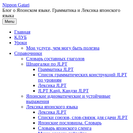
Перейти
Nippon Gatari
к
Блог о Японском языке. Грамматика и Лексика японского
содержимому
языка
Menu
Главная
КЛУБ
Уроки
Мои услуги, чем могу быть полезна
Справочники
Словарь составных глаголов
Шпаргалки по JLPT
Грамматика JLPT
Список грамматических конструкций JLPT
по уровням
Лексика JLPT
JLPT Kanji. Кандзи JLPT
Японские идиоматические и устойчивые
выражения
Лексика японского языка
Лексика JLPT
Списки союзов, слов-связок для сдачи JLPT
Японские пословицы. Словарь
Словарь японского сленга