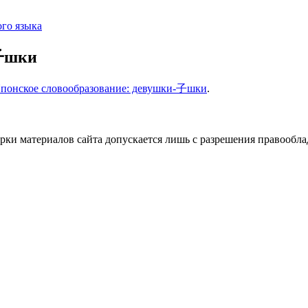
го языка
-子шки
понское словообразование: девушки-子шки
.
ки материалов сайта допускается лишь с разрешения правооблад