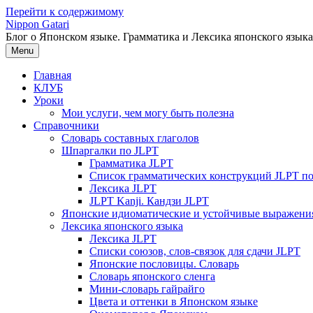
Перейти к содержимому
Nippon Gatari
Блог о Японском языке. Грамматика и Лексика японского языка
Menu
Главная
КЛУБ
Уроки
Мои услуги, чем могу быть полезна
Справочники
Словарь составных глаголов
Шпаргалки по JLPT
Грамматика JLPT
Список грамматических конструкций JLPT п
Лексика JLPT
JLPT Kanji. Кандзи JLPT
Японские идиоматические и устойчивые выражени
Лексика японского языка
Лексика JLPT
Списки союзов, слов-связок для сдачи JLPT
Японские пословицы. Словарь
Словарь японского сленга
Мини-словарь гайрайго
Цвета и оттенки в Японском языке