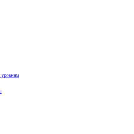
о уровням
я