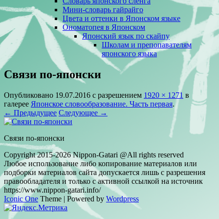
Словарь японского сленга
Мини-словарь гайрайго
Цвета и оттенки в Японском языке
Ономатопея в Японском
Японский язык по скайпу
Школам и препопавателям
японского языка
Связи по-японски
Опубликовано
19.07.2016
с разрешением
1920 × 1271
в
галерее
Японское словообразование. Часть первая
.
← Предыдущее
Следующее →
Связи по-японски
Copyright 2015-2026 Nippon-Gatari @All rights reserved
Любое использование либо копирование материалов или
подборки материалов сайта допускается лишь с разрешения
правообладателя и только с активной ссылкой на источник
https://www.nippon-gatari.info/
Iconic One
Theme | Powered by
Wordpress