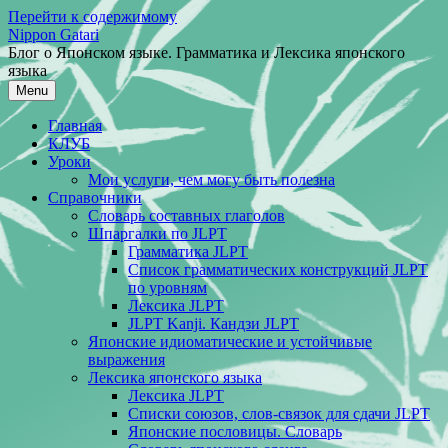
Перейти к содержимому
Nippon Gatari
Блог о Японском языке. Грамматика и Лексика японского
языка
Menu
Главная
КЛУБ
Уроки
Мои услуги, чем могу быть полезна
Справочники
Словарь составных глаголов
Шпаргалки по JLPT
Грамматика JLPT
Список грамматических конструкций JLPT
по уровням
Лексика JLPT
JLPT Kanji. Кандзи JLPT
Японские идиоматические и устойчивые
выражения
Лексика японского языка
Лексика JLPT
Списки союзов, слов-связок для сдачи JLPT
Японские пословицы. Словарь