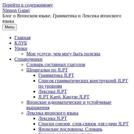
Перейти к содержимому
Nippon Gatari
Блог о Японском языке. Грамматика и Лексика японского
языка
Menu
Главная
КЛУБ
Уроки
Мои услуги, чем могу быть полезна
Справочники
Словарь составных глаголов
Шпаргалки по JLPT
Грамматика JLPT
Список грамматических конструкций JLPT
по уровням
Лексика JLPT
JLPT Kanji. Кандзи JLPT
Японские идиоматические и устойчивые
выражения
Лексика японского языка
Лексика JLPT
Списки союзов, слов-связок для сдачи JLPT
Японские пословицы. Словарь