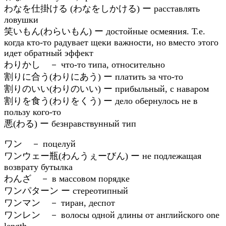
わなを仕掛ける (
わなをしかける) ー расставлять
ловушки
笑いもん(
わらいもん) ー достойные осмеяния. Т.е.
когда кто-то радувает щеки важности, но вместо этого
идет обратный эффект
わりかし － что-то типа, относительно
割りに合う(
わりにあう) ー платить за что-то
割りのいい(
わりのいい) ー прибыльный, с наваром
割りを食う(
わりをくう) ー дело обернулось не в
пользу кого-то
悪(
わる) ー безнравствунный тип
ワン － поцелуй
ワンウェー瓶(
わんうぇーびん) ー не подлежащая
возврату бутылка
わんざ － в массовом порядке
ワンパターン ー стереотипный
ワンマン － тиран, деспот
ワンレン － волосы одной длины от английского one
length.