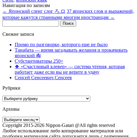
Навигация по записям
←
Японский сленг слог ろ.ロ
37 японских слов и выражений,
которые кажутся странными многим иностранцам
→
Найти:
Свежие записи
Промо по разговорке, которого еще не было
Танабата — время загадывать желания и прокачивать
японский 🎋
Субстантиваторы 250+
🍀 «Счастливый клевер» — система чтения, которая
работает даже если вы не верите в удачу
Сенсей Сенсеевич Сенсеев
Рубрики
Рубрики
Архивы
Архивы
Copyright 2015-2026 Nippon-Gatari @All rights reserved
Любое использование либо копирование материалов или
подборки материалов сайта допускается лишь с разрешения