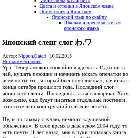
Мини-словарь гайрайго
Цвета и оттенки в Японском языке
Ономатопея в Японском
Японский язык по скайпу
Школам и препопавателям
японского языка
Японский сленг слог わ.ワ
Автор:
Nippon.Gatari
|
10.02.2015
Нет комментариев
Ура! Теперь можно спокойно выдыхать. Идти пить
чай, кушать плюшки и начинать искать опечатки во
всем контенте, который был опубликован, начиная с
конца октября прошлого года. Последний слог
японского сленга. Последняя статья словарика. Хотя,
возможно, еще будут писаться отдельные постинги,
относительно конструкций или еще чего-то.
Ну, и по такому случаю, немного «душевной
обнаженки». В свое время в дааалеком 2004 году, то
есть почти 11 лет назад мне в руки попалась книга