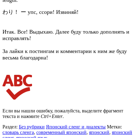
わり！ ー упс, ссори! Извиняй!
Итак. Все! Выдыхаю. Далее буду только дополнять и
исправлять!
За лайки к постингам и комментарии к ним же буду
весьма благодарна!
Если вы нашли ошибку, пожалуйста, выделите фрагмент
текста и нажмите
Ctrl+Enter
.
Раздел:
Без рубрики
Японский сленг и диалекты
Метки:
словарь сленга
,
современный японский
,
японский
,
японский
сленг
,
японский язык