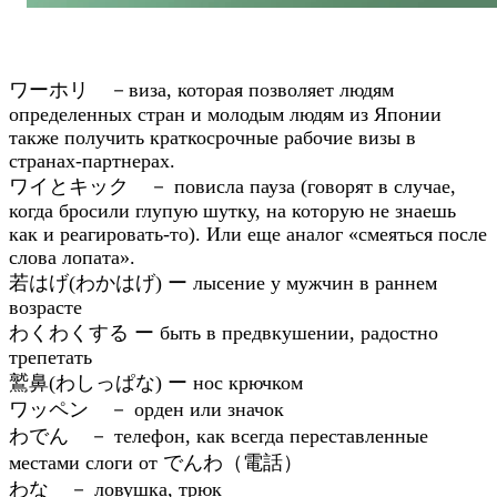
ワーホリ －виза, которая позволяет людям
определенных стран и молодым людям из Японии
также получить краткосрочные рабочие визы в
странах-партнерах.
ワイとキック － повисла пауза (говорят в случае,
когда бросили глупую шутку, на которую не знаешь
как и реагировать-то). Или еще аналог «смеяться после
слова лопата».
若はげ(
わかはげ) ー лысение у мужчин в раннем
возрасте
わくわくする ー быть в предвкушении, радостно
трепетать
鷲鼻(
わしっぱな) ー нос крючком
ワッペン － орден или значок
わでん － телефон, как всегда переставленные
местами слоги от でんわ（電話）
わな － ловушка, трюк