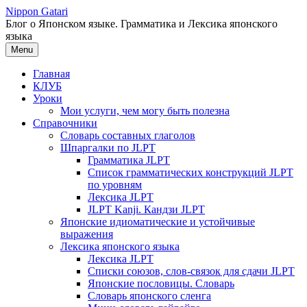
Перейти
Nippon Gatari
к
Блог о Японском языке. Грамматика и Лексика японского
содержимому
языка
Menu
Главная
КЛУБ
Уроки
Мои услуги, чем могу быть полезна
Справочники
Словарь составных глаголов
Шпаргалки по JLPT
Грамматика JLPT
Список грамматических конструкций JLPT
по уровням
Лексика JLPT
JLPT Kanji. Кандзи JLPT
Японские идиоматические и устойчивые
выражения
Лексика японского языка
Лексика JLPT
Списки союзов, слов-связок для сдачи JLPT
Японские пословицы. Словарь
Словарь японского сленга