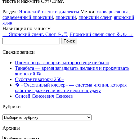
текста и нажмите
Ctrl+Enter
.
Раздел:
Японский сленг и диалекты
Метки:
словарь сленга
,
современный японский
,
японский
,
японский сленг
,
японский
язык
Навигация по записям
←
Японский сленг. Слог ら.ラ
Японский сленг слог る.ル
→
Найти:
Свежие записи
Промо по разговорке, которого еще не было
Танабата — время загадывать желания и прокачивать
японский 🎋
Субстантиваторы 250+
🍀 «Счастливый клевер» — система чтения, которая
работает даже если вы не верите в удачу
Сенсей Сенсеевич Сенсеев
Рубрики
Рубрики
Архивы
Архивы