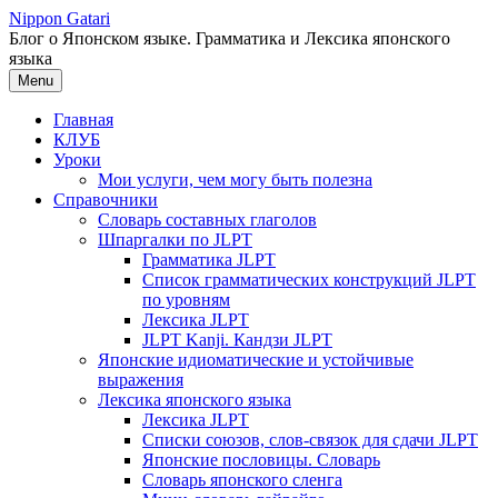
Перейти
Nippon Gatari
к
Блог о Японском языке. Грамматика и Лексика японского
содержимому
языка
Menu
Главная
КЛУБ
Уроки
Мои услуги, чем могу быть полезна
Справочники
Словарь составных глаголов
Шпаргалки по JLPT
Грамматика JLPT
Список грамматических конструкций JLPT
по уровням
Лексика JLPT
JLPT Kanji. Кандзи JLPT
Японские идиоматические и устойчивые
выражения
Лексика японского языка
Лексика JLPT
Списки союзов, слов-связок для сдачи JLPT
Японские пословицы. Словарь
Словарь японского сленга