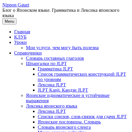
Перейти
Nippon Gatari
к
Блог о Японском языке. Грамматика и Лексика японского
содержимому
языка
Menu
Главная
КЛУБ
Уроки
Мои услуги, чем могу быть полезна
Справочники
Словарь составных глаголов
Шпаргалки по JLPT
Грамматика JLPT
Список грамматических конструкций JLPT
по уровням
Лексика JLPT
JLPT Kanji. Кандзи JLPT
Японские идиоматические и устойчивые
выражения
Лексика японского языка
Лексика JLPT
Списки союзов, слов-связок для сдачи JLPT
Японские пословицы. Словарь
Словарь японского сленга