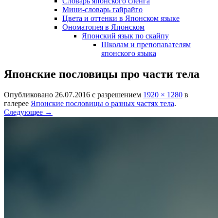
Словарь японского сленга
Мини-словарь гайрайго
Цвета и оттенки в Японском языке
Ономатопея в Японском
Японский язык по скайпу
Школам и препопавателям
японского языка
Японские пословицы про части тела
Опубликовано
26.07.2016
с разрешением
1920 × 1280
в
галерее
Японские пословицы о разных частях тела
.
Следующее →