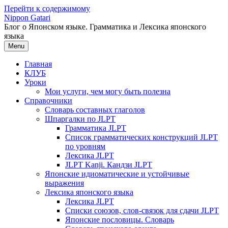
Перейти к содержимому
Nippon Gatari
Блог о Японском языке. Грамматика и Лексика японского
языка
Menu
Главная
КЛУБ
Уроки
Мои услуги, чем могу быть полезна
Справочники
Словарь составных глаголов
Шпаргалки по JLPT
Грамматика JLPT
Список грамматических конструкций JLPT
по уровням
Лексика JLPT
JLPT Kanji. Кандзи JLPT
Японские идиоматические и устойчивые
выражения
Лексика японского языка
Лексика JLPT
Списки союзов, слов-связок для сдачи JLPT
Японские пословицы. Словарь