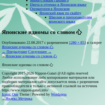
Мини-словарь гайрайго
Цвета и оттенки в Японском языке
Ономатопея в Японском
Японский язык по скайпу
Школам и препопавателям
японского языка
Японские идиомы со словом 心
Опубликовано
22.08.2017
с разрешением
1280 × 853
в галерее
Японские идиомы со словом 心
.
← Предыдущее
Следующее →
Японские идиомы со словом 心
Copyright 2015-2026 Nippon-Gatari @All rights reserved
Любое использование либо копирование материалов или
подборки материалов сайта допускается лишь с разрешения
правообладателя и только с активной ссылкой на источник
https://www.nippon-gatari.info/
Iconic One
Theme | Powered by
Wordpress