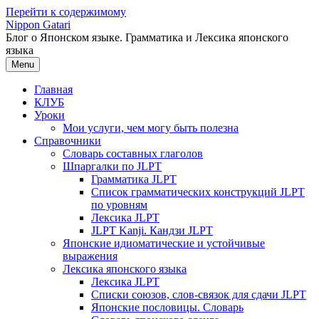
Перейти к содержимому
Nippon Gatari
Блог о Японском языке. Грамматика и Лексика японского
языка
Menu
Главная
КЛУБ
Уроки
Мои услуги, чем могу быть полезна
Справочники
Словарь составных глаголов
Шпаргалки по JLPT
Грамматика JLPT
Список грамматических конструкций JLPT
по уровням
Лексика JLPT
JLPT Kanji. Кандзи JLPT
Японские идиоматические и устойчивые
выражения
Лексика японского языка
Лексика JLPT
Списки союзов, слов-связок для сдачи JLPT
Японские пословицы. Словарь