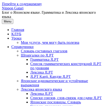
Перейти к содержимому
Nippon Gatari
Блог о Японском языке. Грамматика и Лексика японского
языка
Menu
Главная
КЛУБ
Уроки
Мои услуги, чем могу быть полезна
Справочники
Словарь составных глаголов
Шпаргалки по JLPT
Грамматика JLPT
Список грамматических конструкций JLPT
по уровням
Лексика JLPT
JLPT Kanji. Кандзи JLPT
Японские идиоматические и устойчивые
выражения
Лексика японского языка
Лексика JLPT
Списки союзов, слов-связок для сдачи JLPT
Японские пословицы. Словарь