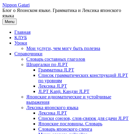
Перейти
Nippon Gatari
к
Блог о Японском языке. Грамматика и Лексика японского
содержимому
языка
Menu
Главная
КЛУБ
Уроки
Мои услуги, чем могу быть полезна
Справочники
Словарь составных глаголов
Шпаргалки по JLPT
Грамматика JLPT
Список грамматических конструкций JLPT
по уровням
Лексика JLPT
JLPT Kanji. Кандзи JLPT
Японские идиоматические и устойчивые
выражения
Лексика японского языка
Лексика JLPT
Списки союзов, слов-связок для сдачи JLPT
Японские пословицы. Словарь
Словарь японского сленга