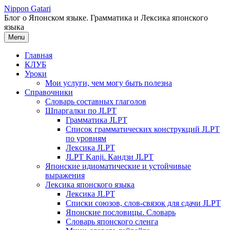
Перейти
Nippon Gatari
к
Блог о Японском языке. Грамматика и Лексика японского
содержимому
языка
Menu
Главная
КЛУБ
Уроки
Мои услуги, чем могу быть полезна
Справочники
Словарь составных глаголов
Шпаргалки по JLPT
Грамматика JLPT
Список грамматических конструкций JLPT
по уровням
Лексика JLPT
JLPT Kanji. Кандзи JLPT
Японские идиоматические и устойчивые
выражения
Лексика японского языка
Лексика JLPT
Списки союзов, слов-связок для сдачи JLPT
Японские пословицы. Словарь
Словарь японского сленга