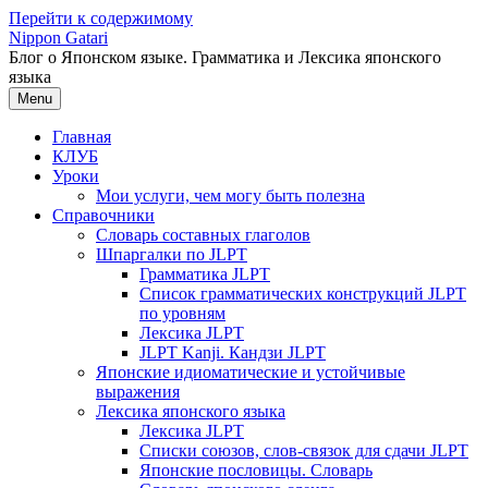
Перейти к содержимому
Nippon Gatari
Блог о Японском языке. Грамматика и Лексика японского
языка
Menu
Главная
КЛУБ
Уроки
Мои услуги, чем могу быть полезна
Справочники
Словарь составных глаголов
Шпаргалки по JLPT
Грамматика JLPT
Список грамматических конструкций JLPT
по уровням
Лексика JLPT
JLPT Kanji. Кандзи JLPT
Японские идиоматические и устойчивые
выражения
Лексика японского языка
Лексика JLPT
Списки союзов, слов-связок для сдачи JLPT
Японские пословицы. Словарь