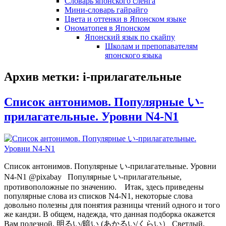
Словарь японского сленга
Мини-словарь гайрайго
Цвета и оттенки в Японском языке
Ономатопея в Японском
Японский язык по скайпу
Школам и препопавателям
японского языка
Архив метки:
i-прилагательные
Список антонимов. Популярные い-
прилагательные. Уровни N4-N1
Список антонимов. Популярные い-прилагательные. Уровни
N4-N1 @pixabay Популярные い-прилагательные,
противоположные по значению. Итак, здесь приведены
популярные слова из списков N4-N1, некоторые слова
довольно полезны для понятия разницы чтений одного и того
же кандзи. В общем, надежда, что данная подборка окажется
Вам полезной. 明るい/暗い (あかるい/くらい） Светлый,