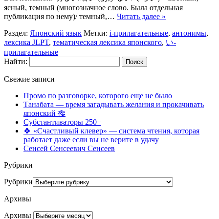
ясный, темный (многозначное слово. Была отдельная
публикация по нему)/ темный,…
Читать далее »
Раздел:
Японский язык
Метки:
i-прилагательные
,
антонимы
,
лексика JLPT
,
тематическая лексика японского
,
い-
прилагательные
Найти:
Свежие записи
Промо по разговорке, которого еще не было
Танабата — время загадывать желания и прокачивать
японский 🎋
Субстантиваторы 250+
🍀 «Счастливый клевер» — система чтения, которая
работает даже если вы не верите в удачу
Сенсей Сенсеевич Сенсеев
Рубрики
Рубрики
Архивы
Архивы