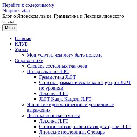
Перейти к содержимому
Nippon Gatari
Блог о Японском языке. Грамматика и Лексика японского
языка
Menu
Главная
КЛУБ
Уроки
Мои услуги, чем могу быть полезна
Справочники
Словарь составных глаголов
Шпаргалки по JLPT
Грамматика JLPT
Список грамматических конструкций JLPT
по уровням
Лексика JLPT
JLPT Kanji. Кандзи JLPT
Японские идиоматические и устойчивые
выражения
Лексика японского языка
Лексика JLPT
Списки союзов, слов-связок для сдачи JLPT
Японские пословицы. Словарь