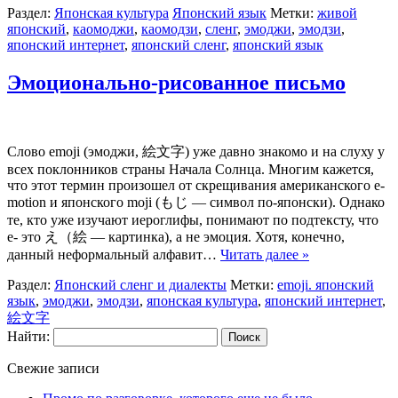
Раздел:
Японская культура
Японский язык
Метки:
живой
японский
,
каомоджи
,
каомодзи
,
сленг
,
эмоджи
,
эмодзи
,
японский интернет
,
японский сленг
,
японский язык
Эмоционально-рисованное письмо
Слово emoji (эмоджи, 絵文字) уже давно знакомо и на слуху у
всех поклонников страны Начала Солнца. Многим кажется,
что этот термин произошел от скрещивания американского e-
motion и японского moji (もじ — символ по-японски). Однако
те, кто уже изучают иероглифы, понимают по подтексту, что
e- это え（絵 — картинка), а не эмоция. Хотя, конечно,
данный неформальный алфавит…
Читать далее »
Раздел:
Японский сленг и диалекты
Метки:
emoji. японский
язык
,
эмоджи
,
эмодзи
,
японская культура
,
японский интернет
,
絵文字
Найти:
Свежие записи