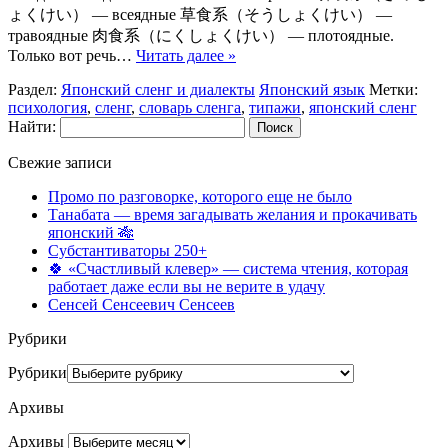
ょくけい） — всеядные 草食系（そうしょくけい） —
травоядные 肉食系（にくしょくけい） — плотоядные.
Только вот речь…
Читать далее »
Раздел:
Японский сленг и диалекты
Японский язык
Метки:
психология
,
сленг
,
словарь сленга
,
типажи
,
японский сленг
Найти:
Свежие записи
Промо по разговорке, которого еще не было
Танабата — время загадывать желания и прокачивать
японский 🎋
Субстантиваторы 250+
🍀 «Счастливый клевер» — система чтения, которая
работает даже если вы не верите в удачу
Сенсей Сенсеевич Сенсеев
Рубрики
Рубрики
Архивы
Архивы