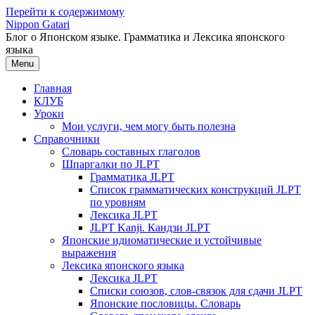
Перейти к содержимому
Nippon Gatari
Блог о Японском языке. Грамматика и Лексика японского
языка
Menu
Главная
КЛУБ
Уроки
Мои услуги, чем могу быть полезна
Справочники
Словарь составных глаголов
Шпаргалки по JLPT
Грамматика JLPT
Список грамматических конструкций JLPT
по уровням
Лексика JLPT
JLPT Kanji. Кандзи JLPT
Японские идиоматические и устойчивые
выражения
Лексика японского языка
Лексика JLPT
Списки союзов, слов-связок для сдачи JLPT
Японские пословицы. Словарь