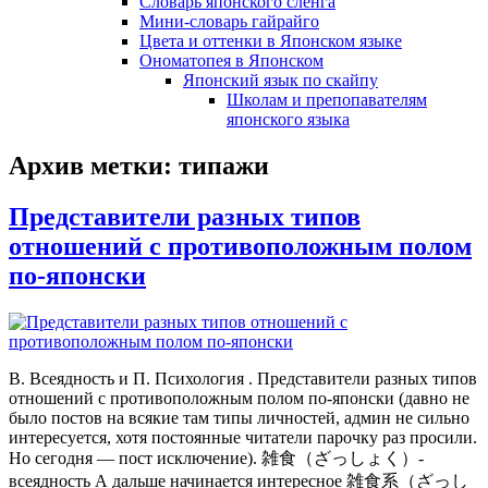
Словарь японского сленга
Мини-словарь гайрайго
Цвета и оттенки в Японском языке
Ономатопея в Японском
Японский язык по скайпу
Школам и препопавателям
японского языка
Архив метки:
типажи
Представители разных типов
отношений с противоположным полом
по-японски
В. Всеядность и П. Психология . Представители разных типов
отношений с противоположным полом по-японски (давно не
было постов на всякие там типы личностей, админ не сильно
интересуется, хотя постоянные читатели парочку раз просили.
Но сегодня — пост исключение). 雑食（ざっしょく）-
всеядность А дальше начинается интересное 雑食系（ざっし