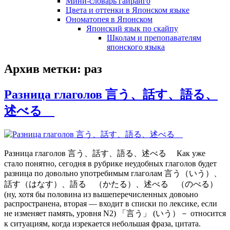
Мини-словарь гайрайго
Цвета и оттенки в Японском языке
Ономатопея в Японском
Японский язык по скайпу
Школам и препопавателям
японского языка
Архив метки:
раз
Разница глаголов 言う、話す、語る、
述べる
Разница глаголов 言う、話す、語る、述べる Как уже
стало понятно, сегодня в рубрике неудобных глаголов будет
разница по довольно употребимым глаголам 言う（いう）、
話す（はなす）、語る （かたる）、述べる （のべる）
(ну, хотя бы половина из вышеперечисленных довоьно
распространена, вторая — входит в списки по лексике, если
не изменяет память, уровня N2) 「言う」 (いう）－ относится
к ситуациям, когда изрекается небольшая фраза, цитата.