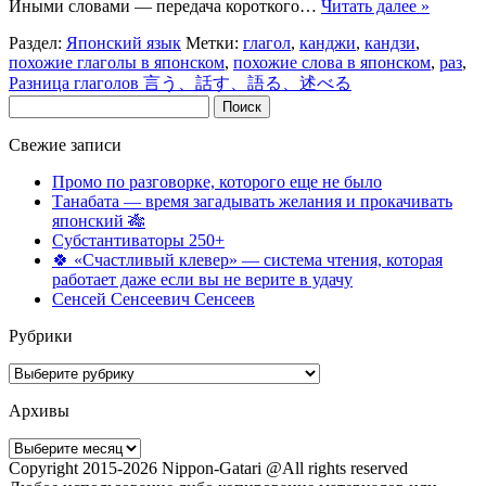
Иными словами — передача короткого…
Читать далее »
Раздел:
Японский язык
Метки:
глагол
,
канджи
,
кандзи
,
похожие глаголы в японском
,
похожие слова в японском
,
раз
,
Разница глаголов 言う、話す、語る、述べる
Найти:
Свежие записи
Промо по разговорке, которого еще не было
Танабата — время загадывать желания и прокачивать
японский 🎋
Субстантиваторы 250+
🍀 «Счастливый клевер» — система чтения, которая
работает даже если вы не верите в удачу
Сенсей Сенсеевич Сенсеев
Рубрики
Рубрики
Архивы
Архивы
Copyright 2015-2026 Nippon-Gatari @All rights reserved