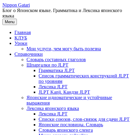
Перейти
Nippon Gatari
к
Блог о Японском языке. Грамматика и Лексика японского
содержимому
языка
Menu
Главная
КЛУБ
Уроки
Мои услуги, чем могу быть полезна
Справочники
Словарь составных глаголов
Шпаргалки по JLPT
Грамматика JLPT
Список грамматических конструкций JLPT
по уровням
Лексика JLPT
JLPT Kanji. Кандзи JLPT
Японские идиоматические и устойчивые
выражения
Лексика японского языка
Лексика JLPT
Списки союзов, слов-связок для сдачи JLPT
Японские пословицы. Словарь
Словарь японского сленга