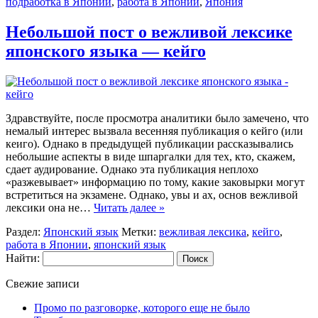
подработка в Японии
,
работа в Японии
,
Япония
Небольшой пост о вежливой лексике
японского языка — кейго
Здравствуйте, после просмотра аналитики было замечено, что
немалый интерес вызвала весенняя публикация о кейго (или
кеиго). Однако в предыдущей публикации рассказывались
небольшие аспекты в виде шпаргалки для тех, кто, скажем,
сдает аудирование. Однако эта публикация неплохо
«разжевывает» информацию по тому, какие заковырки могут
встретиться на экзамене. Однако, увы и ах, основ вежливой
лексики она не…
Читать далее »
Раздел:
Японский язык
Метки:
вежливая лексика
,
кейго
,
работа в Японии
,
японский язык
Найти:
Свежие записи
Промо по разговорке, которого еще не было