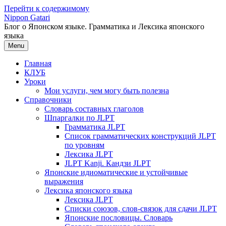
Перейти к содержимому
Nippon Gatari
Блог о Японском языке. Грамматика и Лексика японского
языка
Menu
Главная
КЛУБ
Уроки
Мои услуги, чем могу быть полезна
Справочники
Словарь составных глаголов
Шпаргалки по JLPT
Грамматика JLPT
Список грамматических конструкций JLPT
по уровням
Лексика JLPT
JLPT Kanji. Кандзи JLPT
Японские идиоматические и устойчивые
выражения
Лексика японского языка
Лексика JLPT
Списки союзов, слов-связок для сдачи JLPT
Японские пословицы. Словарь