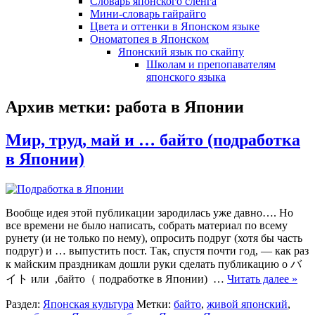
Словарь японского сленга
Мини-словарь гайрайго
Цвета и оттенки в Японском языке
Ономатопея в Японском
Японский язык по скайпу
Школам и препопавателям
японского языка
Архив метки:
работа в Японии
Мир, труд, май и … байто (подработка
в Японии)
Вообще идея этой публикации зародилась уже давно…. Но
все времени не было написать, собрать материал по всему
рунету (и не только по нему), опросить подруг (хотя бы часть
подруг) и … выпустить пост. Так, спустя почти год, — как раз
к майским праздникам дошли руки сделать публикацию о バ
イト или ,байто（ подработке в Японии) …
Читать далее »
Раздел:
Японская культура
Метки:
байто
,
живой японский
,