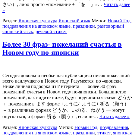
さい）, либо просто «пожелание + 「を！」»…
Читать далее
»
Раздел:
Японская культура
Японский язык
Метки:
Новый Год
,
поздравления на японском языке
,
праздники
,
разговорный
японский язык
,
речевой этикет
Более 30 фраз- пожеланий счастья в
Новом году по-японски
Сегодня довольно необычная публикация-список пожеланий
всего наилучшего в Новом году. Разумеется, по -японски.
Ниже личная подборка из Интернета — более 30 фраз-
пожеланий счастья в Новом году по-японски. Большинство
пожеланий, как видите ниже, будут подчиняться схеме どうか
＋ пожелание в ます форме +ように/ ように+ 祈る（願う）
－ в различных формах どうか、いのる、ねがう — могут
опускаться, и формы 祈る（願う）, если не…
Читать далее »
Раздел:
Японская культура
Метки:
Новый Год
,
поздравления
,
поздравления на японском языке
,
праздники
,
этикет
,
японская