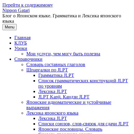
Перейти к содержимому
Nippon Gatari
Блог о Японском языке. Грамматика и Лексика японского
языка
Menu
Главная
КЛУБ
Уроки
Мои услуги, чем могу быть полезна
Справочники
Словарь составных глаголов
Шпаргалки по JLPT
Грамматика JLPT
Список грамматических конструкций JLPT
по уровням
Лексика JLPT
JLPT Kanji. Кандзи JLPT
Японские идиоматические и устойчивые
выражения
Лексика японского языка
Лексика JLPT
Списки союзов, слов-связок для сдачи JLPT
Японские пословицы. Словарь