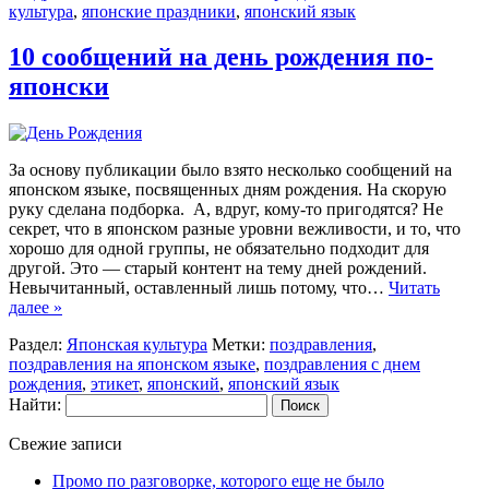
культура
,
японские праздники
,
японский язык
10 сообщений на день рождения по-
японски
За основу публикации было взято несколько сообщений на
японском языке, посвященных дням рождения. На скорую
руку сделана подборка. А, вдруг, кому-то пригодятся? Не
секрет, что в японском разные уровни вежливости, и то, что
хорошо для одной группы, не обязательно подходит для
другой. Это — старый контент на тему дней рождений.
Невычитанный, оставленный лишь потому, что…
Читать
далее »
Раздел:
Японская культура
Метки:
поздравления
,
поздравления на японском языке
,
поздравления с днем
рождения
,
этикет
,
японский
,
японский язык
Найти:
Свежие записи
Промо по разговорке, которого еще не было