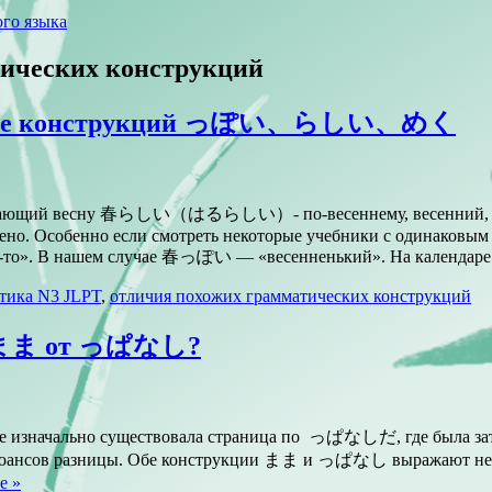
го языка
тических конструкций
 конструкций っぽい、らしい、めく
ющий весну 春らしい（はるらしい）- по-весеннему, весенний,
лено. Особенно если смотреть некоторые учебники с одинаковым
о». В нашем случае 春っぽい — «весенненький». На календаре м
тика N3 JLPT
,
отличия похожих грамматических конструкций
ся まま от っぱなし?
 изначально существовала страница по っぱなしだ, где была з
х нюансов разницы. Обе конструкции まま и っぱなし выражают не
е »