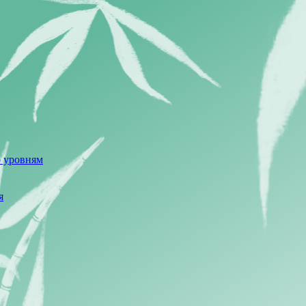
о уровням
я