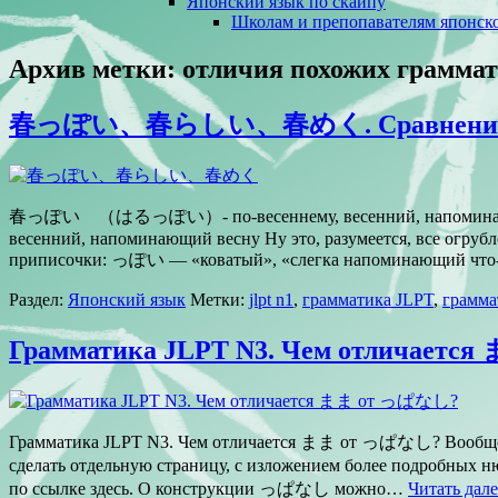
Японский язык по скайпу
Школам и препопавателям японско
Архив метки:
отличия похожих грамма
春っぽい、春らしい、春めく. Сравнение
春っぽい （はるっぽい）- по-весеннему, весенний, напомина
весенний, напоминающий весну Ну это, разумеется, все огруб
приписочки: っぽい — «коватый», «слегка напоминающий что-т
Раздел:
Японский язык
Метки:
jlpt n1
,
грамматика JLPT
,
грамма
Грамматика JLPT N3. Чем отличает
Грамматика JLPT N3. Чем отличается まま от っぱなし? Вообще
сделать отдельную страницу, с изложением более подробны
по ссылке здесь. О конструкции っぱなし можно…
Читать дале