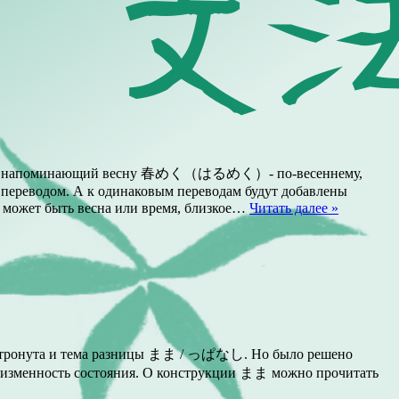
 напоминающий весну 春めく（はるめく）- по-весеннему,
 переводом. А к одинаковым переводам будут добавлены
ожет быть весна или время, близкое…
Читать далее »
атронута и тема разницы まま / っぱなし. Но было решено
изменность состояния. О конструкции まま можно прочитать