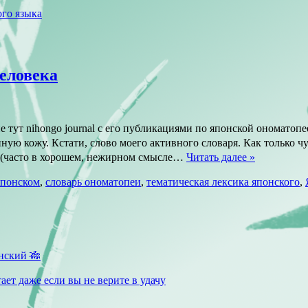
го языка
еловека
ся мне тут nihongo journal с его публикациями по японск
ожу. Кстати, слово моего активного словаря. Как только чувс
о в хорошем, нежирном смысле…
Читать далее »
японском
,
словарь ономатопеи
,
тематическая лексика японского
,
нский 🎋
ает даже если вы не верите в удачу