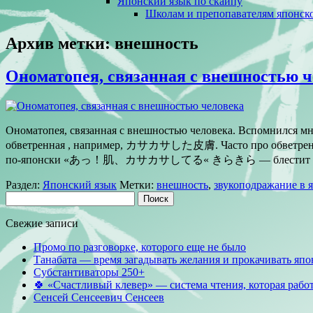
Японский язык по скайпу
Школам и препопавателям японско
Архив метки:
внешность
Ономатопея, связанная с внешностью ч
Ономатопея, связанная с внешностью человека. Вспомнил
обветренная , например, カサカサした皮膚. Часто про обветренную к
по-японски «あっ！肌、カサカサしてる« きらきら — блестит (част
Раздел:
Японский язык
Метки:
внешность
,
звукоподражание в 
Найти:
Свежие записи
Промо по разговорке, которого еще не было
Танабата — время загадывать желания и прокачивать япо
Субстантиваторы 250+
🍀 «Счастливый клевер» — система чтения, которая работ
Сенсей Сенсеевич Сенсеев