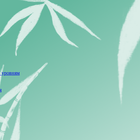
о уровням
я