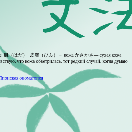
ой ономатопее. 肌（はだ）, 皮膚（ひふ）－ кожа かさかさ— сухая кожа,
твую, что кожа обветрилась, тот редкий случай, когда думаю
Японская ономатопея