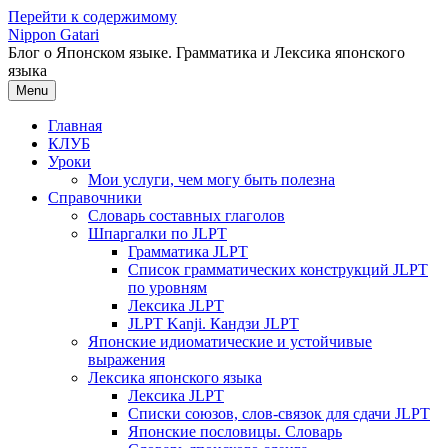
Перейти к содержимому
Nippon Gatari
Блог о Японском языке. Грамматика и Лексика японского
языка
Menu
Главная
КЛУБ
Уроки
Мои услуги, чем могу быть полезна
Справочники
Словарь составных глаголов
Шпаргалки по JLPT
Грамматика JLPT
Список грамматических конструкций JLPT
по уровням
Лексика JLPT
JLPT Kanji. Кандзи JLPT
Японские идиоматические и устойчивые
выражения
Лексика японского языка
Лексика JLPT
Списки союзов, слов-связок для сдачи JLPT
Японские пословицы. Словарь