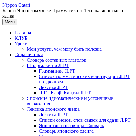
Перейти
Nippon Gatari
к
Блог о Японском языке. Грамматика и Лексика японского
содержимому
языка
Menu
Главная
КЛУБ
Уроки
Мои услуги, чем могу быть полезна
Справочники
Словарь составных глаголов
Шпаргалки по JLPT
Грамматика JLPT
Список грамматических конструкций JLPT
по уровням
Лексика JLPT
JLPT Kanji. Кандзи JLPT
Японские идиоматические и устойчивые
выражения
Лексика японского языка
Лексика JLPT
Списки союзов, слов-связок для сдачи JLPT
Японские пословицы. Словарь
Словарь японского сленга