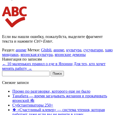
Если вы нашли ошибку, пожалуйста, выделите фрагмент
текста и нажмите
Ctrl+Enter
.
Раздел:
аниме
Метки:
Ghibli
,
аниме
,
культура
,
сусуватари
,
хаяо
миядзаки
,
японская культура
,
японские демоны
Навигация по записям
←
10 маленьких правил о еде в Японии
Для тех, кто хочет
менять работу
→
Найти:
Свежие записи
Промо по разговорке, которого еще не было
Танабата — время загадывать желания и прокачивать
японский 🎋
Субстантиваторы 250+
🍀 «Счастливый клевер» — система чтения, которая
работает даже если вы не верите в удачу