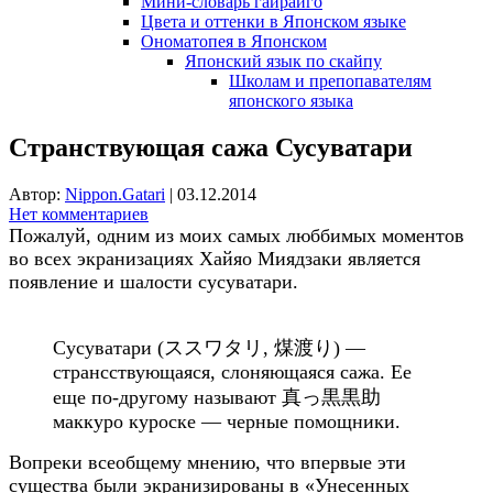
Мини-словарь гайрайго
Цвета и оттенки в Японском языке
Ономатопея в Японском
Японский язык по скайпу
Школам и препопавателям
японского языка
Странствующая сажа Сусуватари
Автор:
Nippon.Gatari
|
03.12.2014
Нет комментариев
Пожалуй, одним из моих самых люббимых моментов
во всех экранизациях Хайяо Миядзаки является
появление и шалости сусуватари.
Сусуватари (ススワタリ, 煤渡り
) —
странсствующаяся, слоняющаяся сажа. Ее
еще по-другому называют
真っ黒黒助
маккуро куроске — черные помощники.
Вопреки всеобщему мнению, что впервые эти
существа были экранизированы в «Унесенных