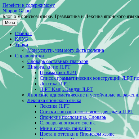
Перейти к содержимому
Nippon Gatari
Блог о Японском языке. Грамматика и Лексика японского языка
Menu
Главная
КЛУБ
Уроки
Мои услуги, чем могу быть полезна
Справочники
Словарь составных глаголов
Шпаргалки по JLPT
Грамматика JLPT
Список грамматических конструкций JLPT п
Лексика JLPT
JLPT Kanji. Кандзи JLPT
Японские идиоматические и устойчивые выражени
Лексика японского языка
Лексика JLPT
Списки союзов, слов-связок для сдачи JLPT
Японские пословицы. Словарь
Словарь японского сленга
Мини-словарь гайрайго
Цвета и оттенки в Японском языке