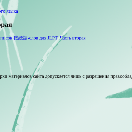
го языка
орая
писок 接続語-слов для JLPT. Часть вторая
.
ки материалов сайта допускается лишь с разрешения правооблад