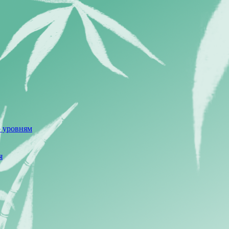
о уровням
я