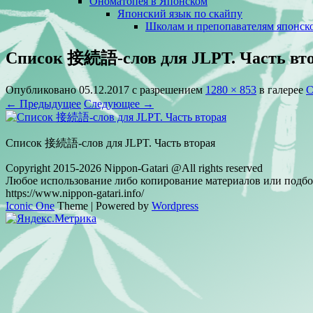
Ономатопея в Японском
Японский язык по скайпу
Школам и препопавателям японско
Список 接続語-слов для JLPT. Часть вт
Опубликовано
05.12.2017
с разрешением
1280 × 853
в галерее
С
← Предыдущее
Следующее →
Список 接続語-слов для JLPT. Часть вторая
Copyright 2015-2026 Nippon-Gatari @All rights reserved
Любое использование либо копирование материалов или подбор
https://www.nippon-gatari.info/
Iconic One
Theme | Powered by
Wordpress