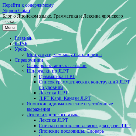
Перейти к содержимому
Nippon Gatari
Блог о Японском языке. Грамматика и Лексика японского
языка
Menu
Главная
КЛУБ
Уроки
Мои услуги, чем могу быть полезна
Справочники
Словарь составных глаголов
Шпаргалки по JLPT
Грамматика JLPT
Список грамматических конструкций JLPT
по уровням
Лексика JLPT
JLPT Kanji. Кандзи JLPT
Японские идиоматические и устойчивые
выражения
Лексика японского языка
Лексика JLPT
Списки союзов, слов-связок для сдачи JLPT
Японские пословицы. Словарь