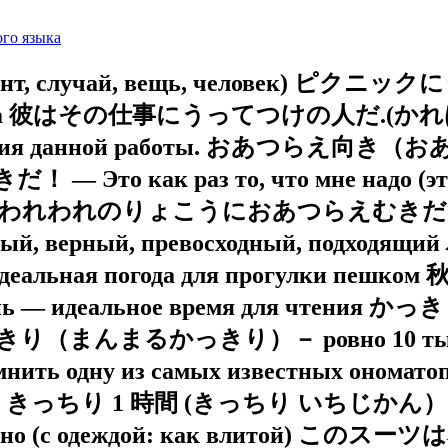
го языка
омент, случай, вещь, челове
я пикника 彼はその仕事にうってつけの人
полнения данной работы. おあつらえ向
— Это как раз то, что мне надо (эт
のりょこうにおあつらえむきだった.) — Сам
ьный, верный, превосходный, п
альная погода для прогулки 
альное время для чтения かっきり －
円かっきり（まんまるかっきり）－ ровно 10 тыс. йе
помнить одну из самых известных о
 Eater) きっちり 1 時間 (きっちり いちじかん）－ ро
льно (с одеждой: как влитой