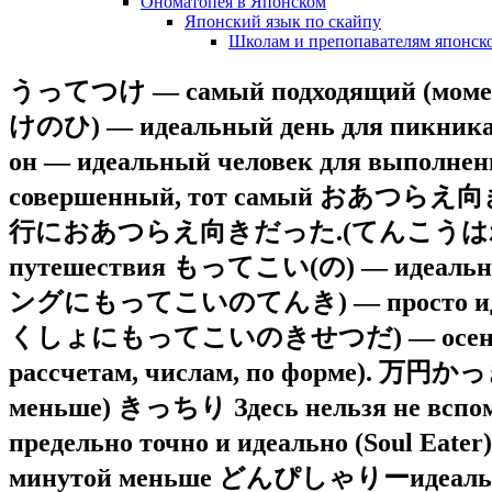
Ономатопея в Японском
Японский язык по скайпу
Школам и препопавателям японско
うってつけ — самый подходящий (м
けのひ) — идеальный день дл
он — идеальный человек для вы
совершенный, тот самый おあつらえ向きだ！ 
行におあつらえ向きだった.(てんこうはわれわれ
путешествия もってこい(の) — идеал
ングにもってこいのてんき) — просто иде
くしょにもってこいのきせつだ) — осень — иде
рассчетам, числам, по форме). 万
меньше) きっちり Здесь нельзя не вс
предельно точно и идеально (Soul
минутой меньше どんぴしゃりーидеа