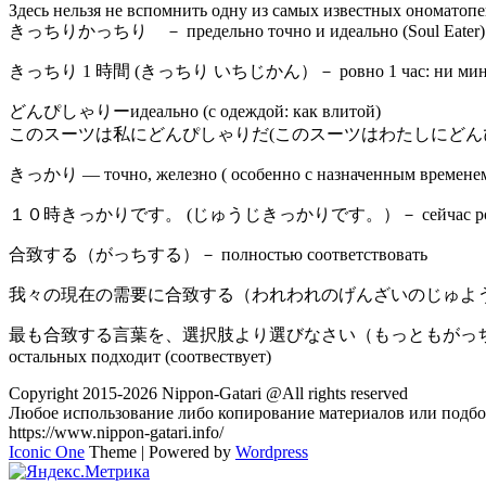
Здесь нельзя не вспомнить одну из самых известных ономатопе
きっちりかっちり － предельно точно и идеально (Soul Eater)
きっちり 1 時間 (きっちり いちじかん）－ ровно 1 час: ни минутой
どんぴしゃりーидеально (с одеждой: как влитой)
このスーツは私にどんぴしゃりだ(このスーツはわたしにどんぴしゃりだ) — н
きっかり — точно, железно ( особенно с назначенным времене
１０時きっかりです。 (じゅうじきっかりです。）－ сейчас ровно
合致する（がっちする）－ полностью соответствовать
我々の現在の需要に合致する（われわれのげんざいのじゅようにがっちする）－ 
最も合致する言葉を、選択肢より選びなさい（もっともがっちすることばを、せんた
остальных подходит (соотвествует)
Copyright 2015-2026 Nippon-Gatari @All rights reserved
Любое использование либо копирование материалов или подбор
https://www.nippon-gatari.info/
Iconic One
Theme | Powered by
Wordpress