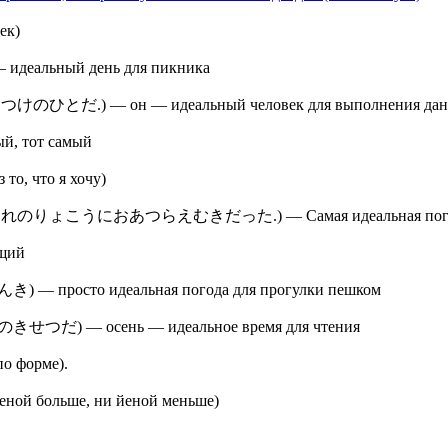
ек)
ый день для пикника
н — идеальный человек для выполнения данной
тот самый
о, что я хочу)
あつらえむきだった.) — Самая идеальная погода дл
щий
идеальная погода для прогулки пешком
ень — идеальное время для чтения
о форме).
больше, ни йеной меньше)