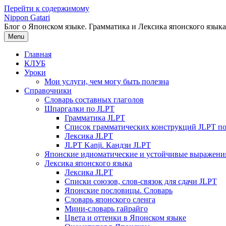
Перейти к содержимому
Nippon Gatari
Блог о Японском языке. Грамматика и Лексика японского языка
Menu
Главная
КЛУБ
Уроки
Мои услуги, чем могу быть полезна
Справочники
Словарь составных глаголов
Шпаргалки по JLPT
Грамматика JLPT
Список грамматических конструкций JLPT п
Лексика JLPT
JLPT Kanji. Кандзи JLPT
Японские идиоматические и устойчивые выражени
Лексика японского языка
Лексика JLPT
Списки союзов, слов-связок для сдачи JLPT
Японские пословицы. Словарь
Словарь японского сленга
Мини-словарь гайрайго
Цвета и оттенки в Японском языке