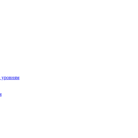
о уровням
я