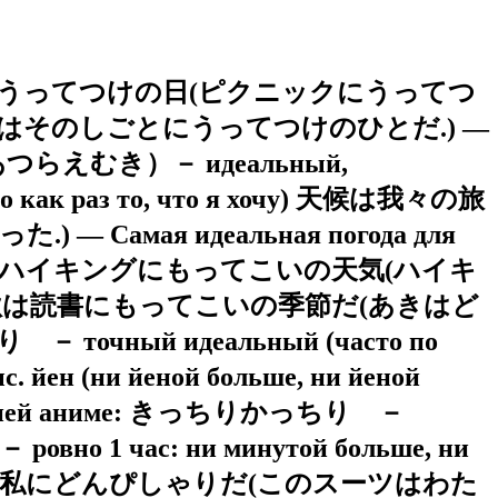
к) ピクニックにうってつけの日(ピクニックにうってつ
だ.(かれはそのしごとにうってつけのひとだ.) —
き（おあつらえむき）－ идеальный,
о как раз то, что я хочу) 天候は我々の旅
ая идеальная погода для
одходящий ハイキングにもってこいの天気(ハイキ
пешком 秋は読書にもってこいの季節だ(あきはど
 точный идеальный (часто по
н (ни йеной больше, ни йеной
номатопей аниме: きっちりかっちり －
вно 1 час: ни минутой больше, ни
) このスーツは私にどんぴしゃりだ(このスーツはわた