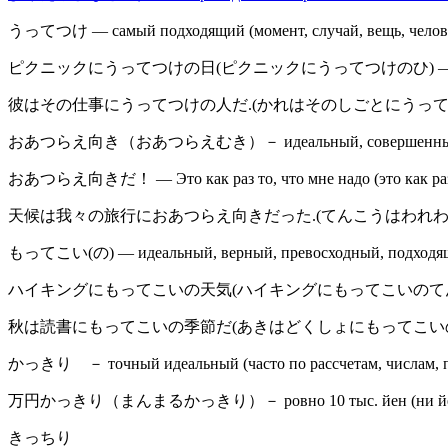
うってつけ — самый подходящий (момент, случай, вещь, челов
ピクニックにうってつけの日(ピクニックにうってつけのひ) — идеальн
彼はその仕事にうってつけの人だ.(かれはそのしごとにうってつけのひとだ.) — о
おあつらえ向き（おあつらえむき）－ идеальный, совершенный, 
おあつらえ向きだ！ — Это как раз то, что мне надо (это как раз т
天候は我々の旅行におあつらえ向きだった.(てんこうはわれわれのりょこうにお
もってこい(の) — идеальный, верный, превосходный, подходя
ハイキングにもってこいの天気(ハイキングにもってこいのてんき) — просто 
秋は読書にもってこいの季節だ(あきはどくしょにもってこいのきせつだ) — ос
かっきり － точный идеальный (часто по рассчетам, числам, п
万円かっきり（まんまるかっきり）－ ровно 10 тыс. йен (ни йеной 
きっちり