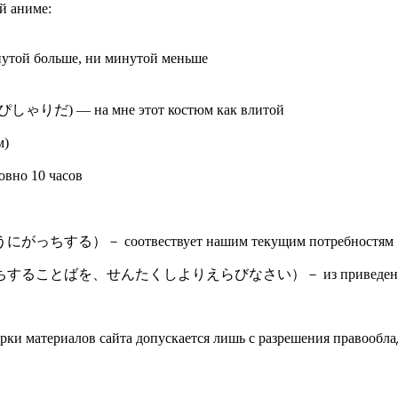
й аниме:
 больше, ни минутой меньше
а мне этот костюм как влитой
м)
 10 часов
соотвествует нашим текущим потребностям
くしよりえらびなさい）－ из приведенных вариантов от
ки материалов сайта допускается лишь с разрешения правооблад