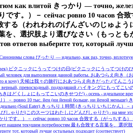
как влитой きっかり — точно, железно (
－ сейчас ровно 10 часов 合
要に合致する（われわれのげんざいのじゅようにがっち
最も合致する言葉を、選択肢より選びなさい（
тветов выберите тот, который лучше о
Синонимы слова ぴったり — идеально, как раз, точно, вплотну