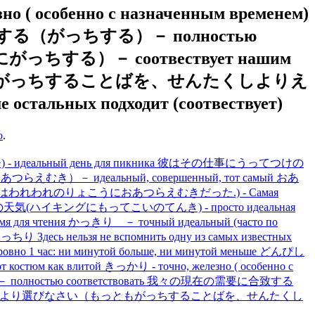
 особенно с назначенным временем)
致する（がっちする）－ полностью
する）－ соотвествует нашим
もっともがっちすることばを、せんたくしよりえ
стальных подходит (соотвествует)
ю
.