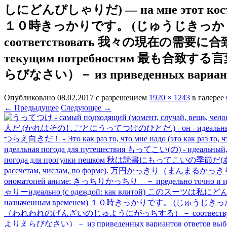
しにどんぴしゃりだ) — на мне этот костюм 
１０時きっかりです。 (じゅうじきっかりです。）
соответствовать 我々の現在の需
текущим потребностям 
らびなさい）－ из приведенных вариантов о
Опубликовано
08.02.2017
с разрешением
1920 × 1243
в галерее
← Предыдущее
Следующее →