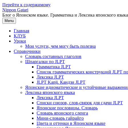
Перейти к содержимому
Nippon Gatari
Блог о Японском языке. Грамматика и Лексика японского языка
Menu
Главная
КЛУБ
Уроки
Мои услуги, чем могу быть полезна
Справочники
Словарь составных глаголов
Шпаргалки по JLPT
Грамматика JLPT
Список грамматических конструкций JLPT п
Лексика JLPT
JLPT Kanji. Кандзи JLPT
Японские идиоматические и устойчивые выражени
Лексика японского языка
Лексика JLPT
Списки союзов, слов-связок для сдачи JLPT
Японские пословицы. Словарь
Словарь японского сленга
Мини-словарь гайрайго
Цвета и оттенки в Японском языке