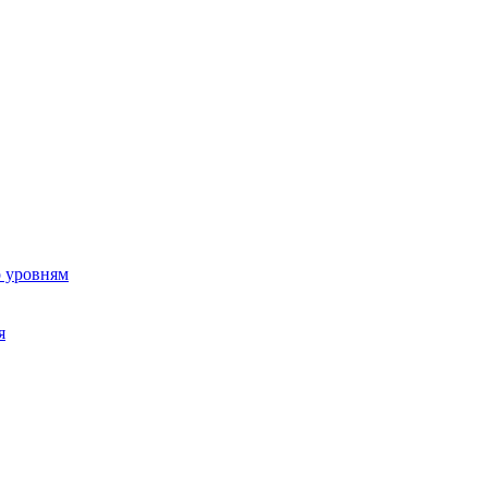
о уровням
я