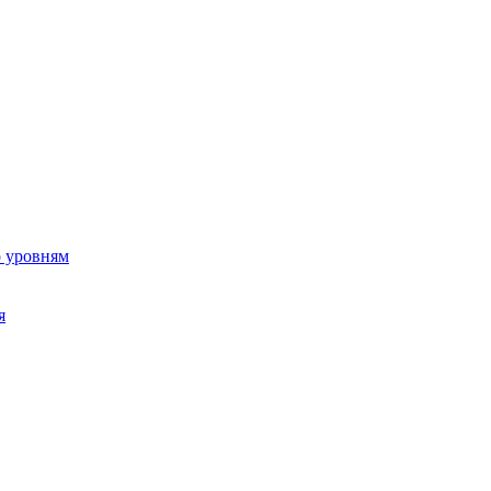
о уровням
я