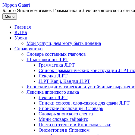
Перейти
Nippon Gatari
к
Блог о Японском языке. Грамматика и Лексика японского языка
содержимому
Menu
Главная
КЛУБ
Уроки
Мои услуги, чем могу быть полезна
Справочники
Словарь составных глаголов
Шпаргалки по JLPT
Грамматика JLPT
Список грамматических конструкций JLPT п
Лексика JLPT
JLPT Kanji. Кандзи JLPT
Японские идиоматические и устойчивые выражени
Лексика японского языка
Лексика JLPT
Списки союзов, слов-связок для сдачи JLPT
Японские пословицы. Словарь
Словарь японского сленга
Мини-словарь гайрайго
Цвета и оттенки в Японском языке
Ономатопея в Японском