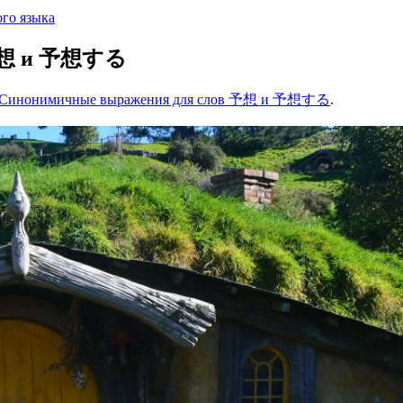
го языка
 予想 и 予想する
Синонимичные выражения для слов 予想 и 予想する
.