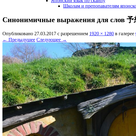
Японский язык по скайпу
Школам и препопавателям японско
Синонимичные выражения для слов
Опубликовано
27.03.2017
с разрешением
1920 × 1280
в галерее
← Предыдущее
Следующее →