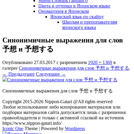
Мини-словарь гайрайго
Цвета и оттенки в Японском языке
Ономатопея в Японском
Японский язык по скайпу
Школам и препопавателям
японского языка
Синонимичные выражения для слов
予想 и 予想する
Опубликовано
27.03.2017
с разрешением
1920 × 1369
в
галерее
Синонимичные выражения для слов 予想 и 予想する
.
← Предыдущее
Следующее →
Синонимичные выражения для слов 予想 и 予想する
Copyright 2015-2026 Nippon-Gatari @All rights reserved
Любое использование либо копирование материалов или
подборки материалов сайта допускается лишь с разрешения
правообладателя и только с активной ссылкой на источник
https://www.nippon-gatari.info/
Iconic One
Theme | Powered by
Wordpress