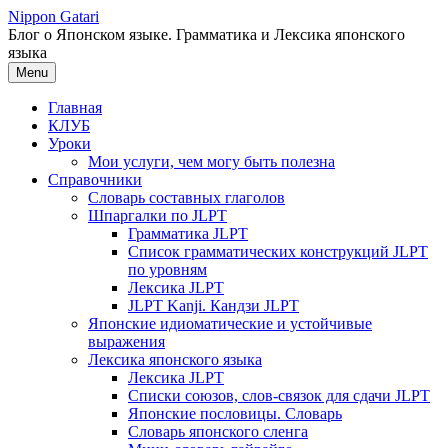
Перейти
Nippon Gatari
к
Блог о Японском языке. Грамматика и Лексика японского
содержимому
языка
Menu
Главная
КЛУБ
Уроки
Мои услуги, чем могу быть полезна
Справочники
Словарь составных глаголов
Шпаргалки по JLPT
Грамматика JLPT
Список грамматических конструкций JLPT
по уровням
Лексика JLPT
JLPT Kanji. Кандзи JLPT
Японские идиоматические и устойчивые
выражения
Лексика японского языка
Лексика JLPT
Списки союзов, слов-связок для сдачи JLPT
Японские пословицы. Словарь
Словарь японского сленга