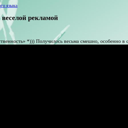
го языка
й веселой рекламой
енность» *))) Получилось весьма смешно, особенно в с