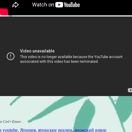
те
Ctrl+Enter
.
 youtube
,
Япония
,
японские реалии
,
японский юмор