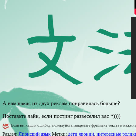
А вам какая из двух реклам понравилась больше?
Поставьте лайк, если постинг развеселил вас *))))
Если вы нашли ошибку, пожалуйста, выделите фрагмент текста и нажми
Раздел:
Японский язык
Метки:
дети японии
,
интересные ролики