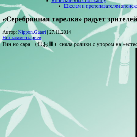
Японский язык по скайпу
Школам и препопавателям японско
«Серебрянная тарелка» радует зрителе
Автор:
Nippon.Gatari
|
27.11.2014
Нет комментариев
Гин но сара （銀お皿）сняла ролики с упором на «естеств