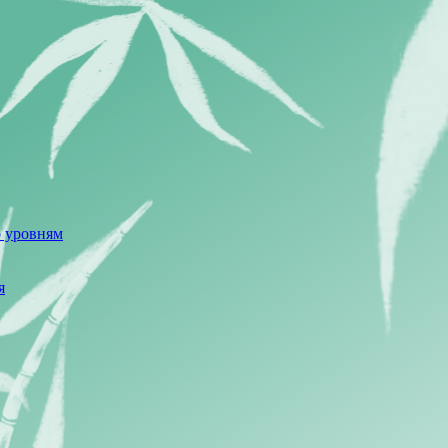
о уровням
я