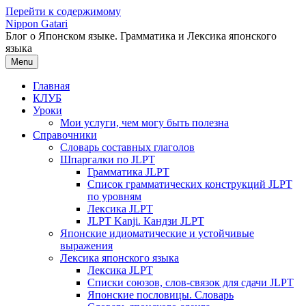
Перейти к содержимому
Nippon Gatari
Блог о Японском языке. Грамматика и Лексика японского
языка
Menu
Главная
КЛУБ
Уроки
Мои услуги, чем могу быть полезна
Справочники
Словарь составных глаголов
Шпаргалки по JLPT
Грамматика JLPT
Список грамматических конструкций JLPT
по уровням
Лексика JLPT
JLPT Kanji. Кандзи JLPT
Японские идиоматические и устойчивые
выражения
Лексика японского языка
Лексика JLPT
Списки союзов, слов-связок для сдачи JLPT
Японские пословицы. Словарь