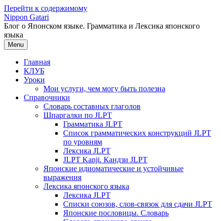
Перейти к содержимому
Nippon Gatari
Блог о Японском языке. Грамматика и Лексика японского
языка
Menu
Главная
КЛУБ
Уроки
Мои услуги, чем могу быть полезна
Справочники
Словарь составных глаголов
Шпаргалки по JLPT
Грамматика JLPT
Список грамматических конструкций JLPT
по уровням
Лексика JLPT
JLPT Kanji. Кандзи JLPT
Японские идиоматические и устойчивые
выражения
Лексика японского языка
Лексика JLPT
Списки союзов, слов-связок для сдачи JLPT
Японские пословицы. Словарь