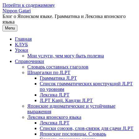
Перейти к содержимому
Nippon Gatari
Блог о Японском языке. Грамматика и Лексика японского
языка
Menu
Главная
КЛУБ
Уроки
Мои услуги, чем могу быть полезна
Справочники
Словарь составных глаголов
Шпаргалки по JLPT
Грамматика JLPT
Список грамматических конструкций JLPT
по уровням
Лексика JLPT
JLPT Kanji. Кандзи JLPT
Японские идиоматические и устойчивые
выражения
Лексика японского языка
Лексика JLPT
Списки союзов, слов-связок для сдачи JLPT
Японские пословицы. Словарь