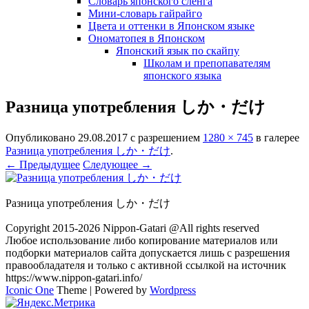
Словарь японского сленга
Мини-словарь гайрайго
Цвета и оттенки в Японском языке
Ономатопея в Японском
Японский язык по скайпу
Школам и препопавателям
японского языка
Разница употребления しか・だけ
Опубликовано
29.08.2017
с разрешением
1280 × 745
в галерее
Разница употребления しか・だけ
.
← Предыдущее
Следующее →
Разница употребления しか・だけ
Copyright 2015-2026 Nippon-Gatari @All rights reserved
Любое использование либо копирование материалов или
подборки материалов сайта допускается лишь с разрешения
правообладателя и только с активной ссылкой на источник
https://www.nippon-gatari.info/
Iconic One
Theme | Powered by
Wordpress