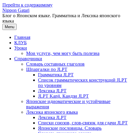
Перейти к содержимому
Nippon Gatari
Блог о Японском языке. Грамматика и Лексика японского
языка
Menu
Главная
КЛУБ
Уроки
Мои услуги, чем могу быть полезна
Справочники
Словарь составных глаголов
Шпаргалки по JLPT
Грамматика JLPT
Список грамматических конструкций JLPT
по уровням
Лексика JLPT
JLPT Kanji. Кандзи JLPT
Японские идиоматические и устойчивые
выражения
Лексика японского языка
Лексика JLPT
Списки союзов, слов-связок для сдачи JLPT
Японские пословицы. Словарь