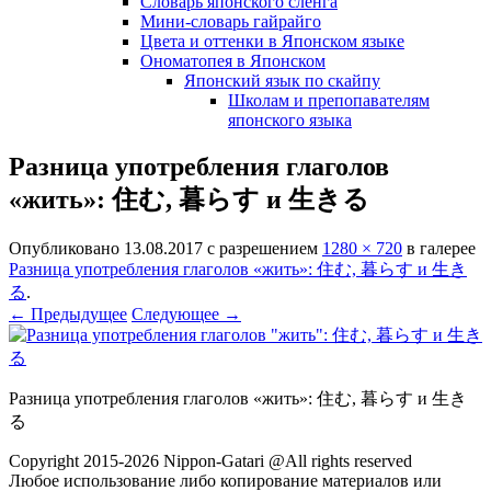
Словарь японского сленга
Мини-словарь гайрайго
Цвета и оттенки в Японском языке
Ономатопея в Японском
Японский язык по скайпу
Школам и препопавателям
японского языка
Разница употребления глаголов
«жить»: 住む, 暮らす и 生きる
Опубликовано
13.08.2017
с разрешением
1280 × 720
в галерее
Разница употребления глаголов «жить»: 住む, 暮らす и 生き
る
.
← Предыдущее
Следующее →
Разница употребления глаголов «жить»: 住む, 暮らす и 生き
る
Copyright 2015-2026 Nippon-Gatari @All rights reserved
Любое использование либо копирование материалов или