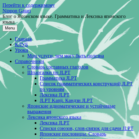
Перейти к содержимому
Nippon Gatari
Блог о Японском языке. Грамматика и Лексика японского
языка
Menu
Главная
КЛУБ
Уроки
Мои услуги, чем могу быть полезна
Справочники
Словарь составных глаголов
Шпаргалки по JLPT
Грамматика JLPT
Список грамматических конструкций JLPT
по уровням
Лексика JLPT
JLPT Kanji. Кандзи JLPT
Японские идиоматические и устойчивые
выражения
Лексика японского языка
Лексика JLPT
Списки союзов, слов-связок для сдачи JLPT
Японские пословицы. Словарь