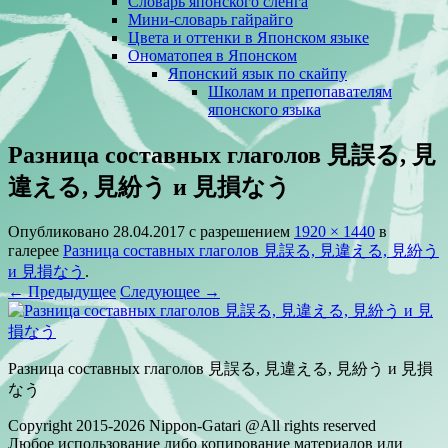
Словарь японского сленга
Мини-словарь гайрайго
Цвета и оттенки в Японском языке
Ономатопея в Японском
Японский язык по скайпу
Школам и препопавателям
японского языка
Разница составных глаголов 見誤る, 見
違える, 見紛う и 見損なう
Опубликовано
28.04.2017
с разрешением
1920 × 1440
в
галерее
Разница составных глаголов 見誤る, 見違える, 見紛う
и 見損なう
.
← Предыдущее
Следующее →
Разница составных глаголов 見誤る, 見違える, 見紛う и 見損
なう
Copyright 2015-2026 Nippon-Gatari @All rights reserved
Любое использование либо копирование материалов или