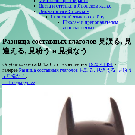
Мини-словарь гайрайго
Цвета и оттенки в Японском языке
Ономатопея в Японском
Японский язык по скайпу
Школам и препопавателям
японского языка
Разница составных глаголов 見誤る, 見
違える, 見紛う и 見損なう
Опубликовано
28.04.2017
с разрешением
1920 × 1491
в
галерее
Разница составных глаголов 見誤る, 見違える, 見紛う
и 見損なう
.
← Предыдущее