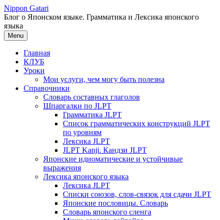
Перейти
Nippon Gatari
к
Блог о Японском языке. Грамматика и Лексика японского
содержимому
языка
Menu
Главная
КЛУБ
Уроки
Мои услуги, чем могу быть полезна
Справочники
Словарь составных глаголов
Шпаргалки по JLPT
Грамматика JLPT
Список грамматических конструкций JLPT
по уровням
Лексика JLPT
JLPT Kanji. Кандзи JLPT
Японские идиоматические и устойчивые
выражения
Лексика японского языка
Лексика JLPT
Списки союзов, слов-связок для сдачи JLPT
Японские пословицы. Словарь
Словарь японского сленга