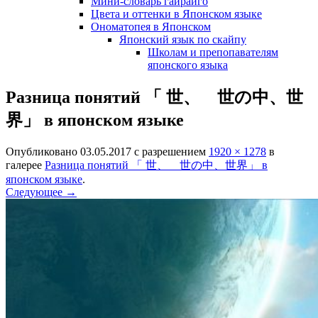
Мини-словарь гайрайго
Цвета и оттенки в Японском языке
Ономатопея в Японском
Японский язык по скайпу
Школам и препопавателям
японского языка
Разница понятий 「 世、 世の中、世
界」 в японском языке
Опубликовано
03.05.2017
с разрешением
1920 × 1278
в
галерее
Разница понятий 「 世、 世の中、世界」 в
японском языке
.
Следующее →