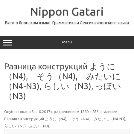
Перейти
к
Nippon Gatari
содержимому
Блог о Японском языке. Грамматика и Лексика японского языка
Menu
Разница конструкций ように
（N4), そう（N4), みたいに
（N4-N3), らしい（N3), っぽい
（N3)
Опубликовано
31.10.2017
с разрешением
1280 × 853
в галерее
Разница конструкций ように（N4), そう（N4), みたいに（N4-N3),
らしい（N3), っぽい（N3)
.