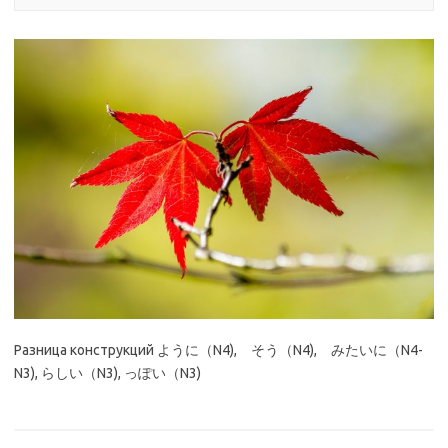
Разница конструкций ように（N4), そう（N4), みたいに（N4-
N3), らしい（N3), っぽい（N3)