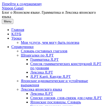
Перейти к содержимому
Nippon Gatari
Блог о Японском языке. Грамматика и Лексика японского
языка
Menu
Главная
КЛУБ
Уроки
Мои услуги, чем могу быть полезна
Справочники
Словарь составных глаголов
Шпаргалки по JLPT
Грамматика JLPT
Список грамматических конструкций JLPT
по уровням
Лексика JLPT
JLPT Kanji. Кандзи JLPT
Японские идиоматические и устойчивые
выражения
Лексика японского языка
Лексика JLPT
Списки союзов, слов-связок для сдачи JLPT
Японские пословицы. Словарь