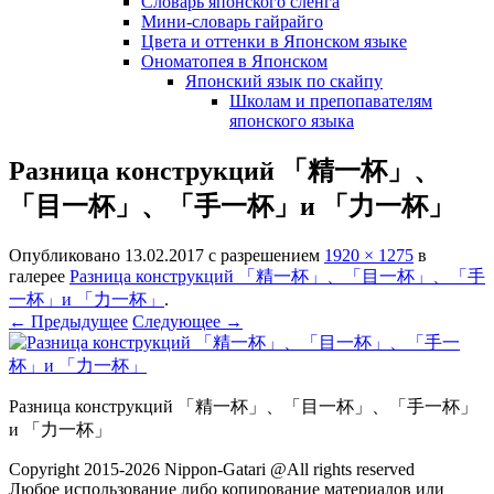
Словарь японского сленга
Мини-словарь гайрайго
Цвета и оттенки в Японском языке
Ономатопея в Японском
Японский язык по скайпу
Школам и препопавателям
японского языка
Разница конструкций 「精一杯」、
「目一杯」、「手一杯」и 「力一杯」
Опубликовано
13.02.2017
с разрешением
1920 × 1275
в
галерее
Разница конструкций 「精一杯」、「目一杯」、「手
一杯」и 「力一杯」
.
← Предыдущее
Следующее →
Разница конструкций 「精一杯」、「目一杯」、「手一杯」
и 「力一杯」
Copyright 2015-2026 Nippon-Gatari @All rights reserved
Любое использование либо копирование материалов или