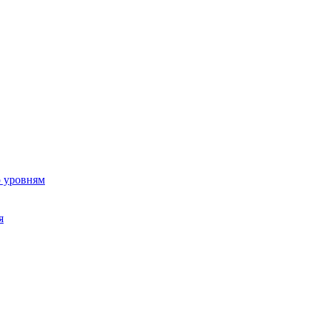
о уровням
я