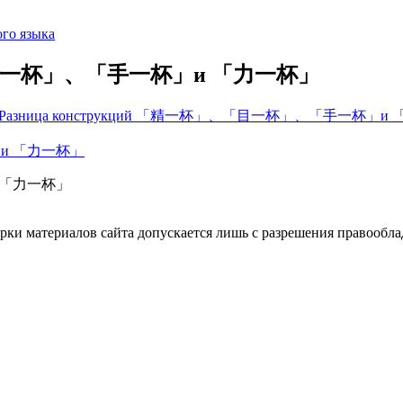
го языка
」、「目一杯」、「手一杯」и 「力一杯」
Разница конструкций 「精一杯」、「目一杯」、「手一杯」и
и 「力一杯」
ки материалов сайта допускается лишь с разрешения правооблад