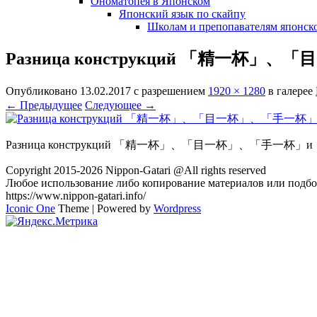
Ономатопея в Японском
Японский язык по скайпу
Школам и препопавателям японско
Разница конструкций 「精一杯
Опубликовано
13.02.2017
с разрешением
1920 × 1280
в галерее
← Предыдущее
Следующее →
Разница конструкций 「精一杯」、「目一杯」、「手一杯」
Copyright 2015-2026 Nippon-Gatari @All rights reserved
Любое использование либо копирование материалов или подбор
https://www.nippon-gatari.info/
Iconic One
Theme | Powered by
Wordpress