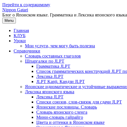
Перейти к содержимому
Nippon Gatari
Блог о Японском языке. Грамматика и Лексика японского языка
Menu
Главная
КЛУБ
Уроки
Мои услуги, чем могу быть полезна
Справочники
Словарь составных глаголов
Шпаргалки по JLPT
Грамматика JLPT
Список грамматических конструкций JLPT п
Лексика JLPT
JLPT Kanji. Кандзи JLPT
Японские идиоматические и устойчивые выражени
Лексика японского языка
Лексика JLPT
Списки союзов, слов-связок для сдачи JLPT
Японские пословицы. Словарь
Словарь японского сленга
Мини-словарь гайрайго
Цвета и оттенки в Японском языке