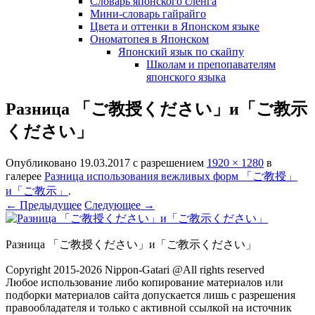
Словарь японского сленга
Мини-словарь гайрайго
Цвета и оттенки в Японском языке
Ономатопея в Японском
Японский язык по скайпу
Школам и препопавателям
японского языка
Разница 「ご教授ください」и「ご教示
ください」
Опубликовано
19.03.2017
с разрешением
1920 × 1280
в
галерее
Разница использования вежливых форм 「ご教授」
и「ご教示」
.
← Предыдущее
Следующее →
Разница 「ご教授ください」и「ご教示ください」
Copyright 2015-2026 Nippon-Gatari @All rights reserved
Любое использование либо копирование материалов или
подборки материалов сайта допускается лишь с разрешения
правообладателя и только с активной ссылкой на источник