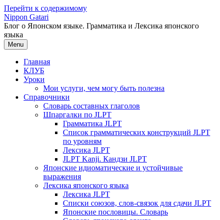
Перейти к содержимому
Nippon Gatari
Блог о Японском языке. Грамматика и Лексика японского
языка
Menu
Главная
КЛУБ
Уроки
Мои услуги, чем могу быть полезна
Справочники
Словарь составных глаголов
Шпаргалки по JLPT
Грамматика JLPT
Список грамматических конструкций JLPT
по уровням
Лексика JLPT
JLPT Kanji. Кандзи JLPT
Японские идиоматические и устойчивые
выражения
Лексика японского языка
Лексика JLPT
Списки союзов, слов-связок для сдачи JLPT
Японские пословицы. Словарь