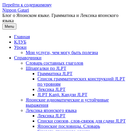
Перейти к содержимому
Nippon Gatari
Блог о Японском языке. Грамматика и Лексика японского
языка
Menu
Главная
КЛУБ
Уроки
Мои услуги, чем могу быть полезна
Справочники
Словарь составных глаголов
Шпаргалки по JLPT
Грамматика JLPT
Список грамматических конструкций JLPT
по уровням
Лексика JLPT
JLPT Kanji. Кандзи JLPT
Японские идиоматические и устойчивые
выражения
Лексика японского языка
Лексика JLPT
Списки союзов, слов-связок для сдачи JLPT
Японские пословицы. Словарь