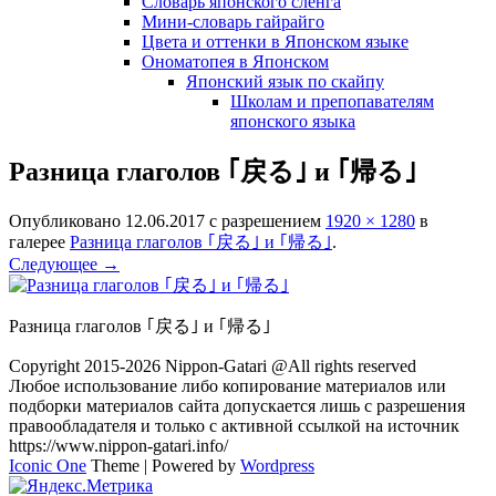
Словарь японского сленга
Мини-словарь гайрайго
Цвета и оттенки в Японском языке
Ономатопея в Японском
Японский язык по скайпу
Школам и препопавателям
японского языка
Разница глаголов ｢戻る｣ и ｢帰る｣
Опубликовано
12.06.2017
с разрешением
1920 × 1280
в
галерее
Разница глаголов ｢戻る｣ и ｢帰る｣
.
Следующее →
Разница глаголов ｢戻る｣ и ｢帰る｣
Copyright 2015-2026 Nippon-Gatari @All rights reserved
Любое использование либо копирование материалов или
подборки материалов сайта допускается лишь с разрешения
правообладателя и только с активной ссылкой на источник
https://www.nippon-gatari.info/
Iconic One
Theme | Powered by
Wordpress